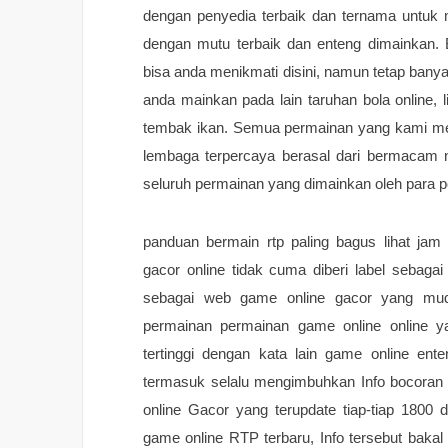
dengan penyedia terbaik dan ternama untuk 
dengan mutu terbaik dan enteng dimainkan.
bisa anda menikmati disini, namun tetap bany
anda mainkan pada lain taruhan bola online, li
tembak ikan. Semua permainan yang kami men
lembaga terpercaya berasal dari bermacam n
seluruh permainan yang dimainkan oleh para 
panduan bermain rtp paling bagus lihat j
gacor online tidak cuma diberi label sebagai 
sebagai web game online gacor yang mud
permainan permainan game online online y
tertinggi dengan kata lain game online ent
termasuk selalu mengimbuhkan Info bocoran
online Gacor yang terupdate tiap-tiap 1800
game online RTP terbaru, Info tersebut baka