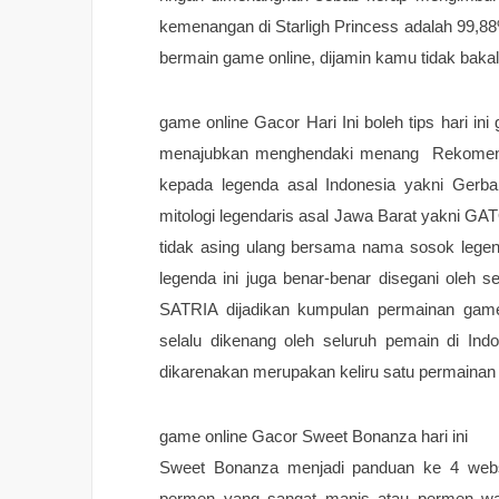
kemenangan di Starligh Princess adalah 99,
bermain game online, dijamin kamu tidak baka
game online Gacor Hari Ini boleh tips hari 
menajubkan menghendaki menang Rekomendas
kepada legenda asal Indonesia yakni Gerban
mitologi legendaris asal Jawa Barat yakni G
tidak asing ulang bersama nama sosok legend
legenda ini juga benar-benar disegani oleh
SATRIA dijadikan kumpulan permainan game
selalu dikenang oleh seluruh pemain di Ind
dikarenakan merupakan keliru satu permainan
game online Gacor Sweet Bonanza hari ini
Sweet Bonanza menjadi panduan ke 4 websi
permen yang sangat manis atau permen war