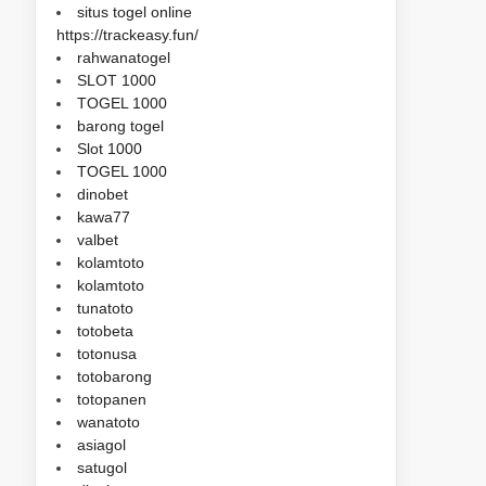
situs togel online
https://trackeasy.fun/
rahwanatogel
SLOT 1000
TOGEL 1000
barong togel
Slot 1000
TOGEL 1000
dinobet
kawa77
valbet
kolamtoto
kolamtoto
tunatoto
totobeta
totonusa
totobarong
totopanen
wanatoto
asiagol
satugol