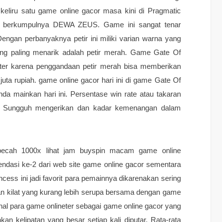
liru satu game online gacor masa kini di Pragmatic
a berkumpulnya DEWA ZEUS. Game ini sangat tenar
Dengan perbanyaknya petir ini miliki varian warna yang
yang paling menarik adalah petir merah. Game Gate Of
eter karena penggandaan petir merah bisa memberikan
ta rupiah. game online gacor hari ini di game Gate Of
da mainkan hari ini. Persentase win rate atau takaran
. Sungguh mengerikan dan kadar kemenangan dalam
hor pecah 1000x lihat jam buyspin macam game online
dasi ke-2 dari web site game online gacor sementara
incess ini jadi favorit para pemainnya dikarenakan sering
n kilat yang kurang lebih serupa bersama dengan game
nal para game onlineter sebagai game online gacor yang
 kelipatan yang besar setiap kali diputar. Rata-rata