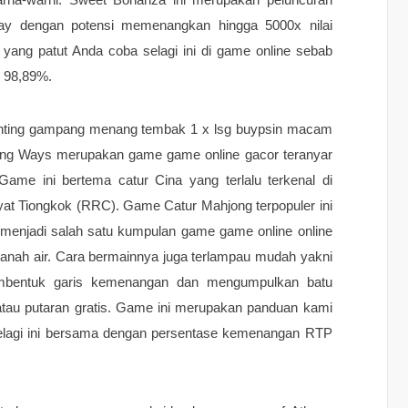
Play dengan potensi memenangkan hingga 5000x nilai
ang patut Anda coba selagi ini di game online sebab
i 98,89%.
 penting gampang menang tembak 1 x lsg buypsin macam
ng Ways merupakan game game online gacor teranyar
 Game ini bertema catur Cina yang terlalu terkenal di
at Tiongkok (RRC). Game Catur Mahjong terpopuler ini
menjadi salah satu kumpulan game game online online
tanah air. Cara bermainnya juga terlampau mudah yakni
mbentuk garis kemenangan dan mengumpulkan batu
tau putaran gratis. Game ini merupakan panduan kami
selagi ini bersama dengan persentase kemenangan RTP