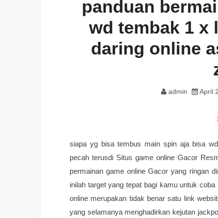
panduan bermain
wd tembak 1 x
daring online 
admin
April
siapa yg bisa tembus main spin aja bisa 
pecah terusdi Situs game online Gacor Res
permainan game online Gacor yang ringan d
inilah target yang tepat bagi kamu untuk cob
online merupakan tidak benar satu link webs
yang selamanya menghadirkan kejutan jackpo