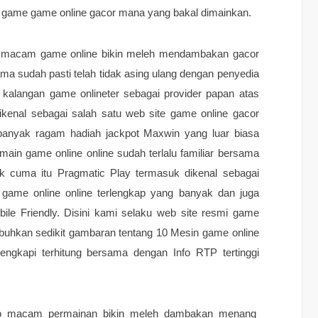
game game online gacor mana yang bakal dimainkan.
ceh macam game online bikin meleh mendambakan gacor
 sudah pasti telah tidak asing ulang dengan penyedia
i kalangan game onlineter sebagai provider papan atas
ikenal sebagai salah satu web site game online gacor
 banyak ragam hadiah jackpot Maxwin yang luar biasa
emain game online online sudah terlalu familiar bersama
tak cuma itu Pragmatic Play termasuk dikenal sebagai
game online online terlengkap yang banyak dan juga
bile Friendly. Disini kami selaku web site resmi game
buhkan sedikit gambaran tentang 10 Mesin game online
engkapi terhitung bersama dengan Info RTP tertinggi
rbo macam permainan bikin meleh dambakan menang