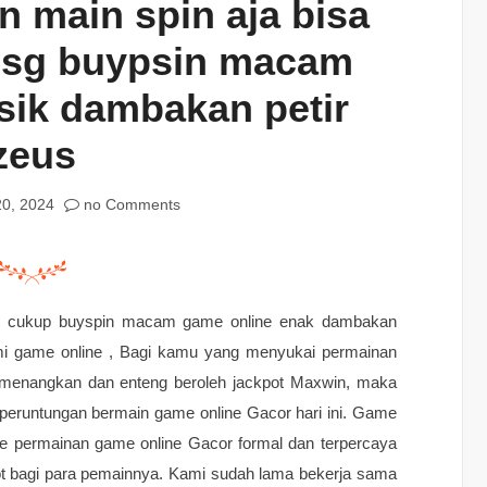
 main spin aja bisa
 lsg buypsin macam
asik dambakan petir
zeus
 20, 2024
no Comments
wd cukup buyspin macam game online enak dambakan
mi game online , Bagi kamu yang menyukai permainan
imenangkan dan enteng beroleh jackpot Maxwin, maka
a peruntungan bermain game online Gacor hari ini. Game
ite permainan game online Gacor formal dan terpercaya
t bagi para pemainnya. Kami sudah lama bekerja sama