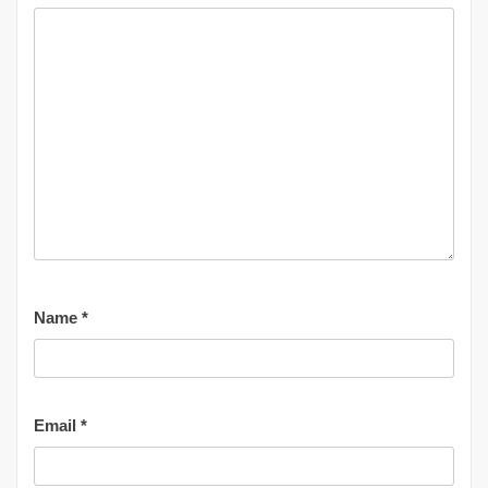
Name
*
Email
*