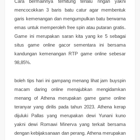
Cara bermainnya terhitung terlalu ringan yakni
mencocokkan 3 baris batu catur agar membentuk
garis kemenangan dan mengumpulkan batu berwarna
emas untuk memperoleh free spin atau putaran gratis.
Game ini merupakan saran kita yang ke 5 sebagai
situs game online gacor sementara ini bersama
kandungan kemenangan RTP game online sebesar
98,85%.
boleh tips hari ini gampang menang lihat jam buyspin
macam daring online menajubkan mengidamkan
menang of Athena merupakan game game online
teranyar yang dirilis pada tahun 2023. Athena kerap
dijuluki Pallas yang merupakan dewi Yunani kuno
yakni dewi Romawi Minerva yang terkait bersama
dengan kebijaksanaan dan perang. Athena merupakan