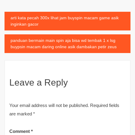
Post
arti kata pecah 300x lihat jam buyspin macam game asik
inginkan gacor
navigation
panduan bermain main spin aja bisa wd tembak 1 x lsg
buypsin macam daring online asik dambakan petir zeus
Leave a Reply
Your email address will not be published.
Required fields
are marked
*
Comment
*