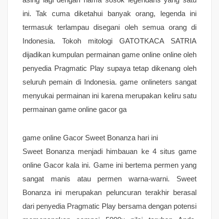
ini. Tak cuma diketahui banyak orang, legenda ini
termasuk terlampau disegani oleh semua orang di
Indonesia. Tokoh mitologi GATOTKACA SATRIA
dijadikan kumpulan permainan game online online oleh
penyedia Pragmatic Play supaya tetap dikenang oleh
seluruh pemain di Indonesia. game onlineters sangat
menyukai permainan ini karena merupakan keliru satu
permainan game online gacor ga
game online Gacor Sweet Bonanza hari ini
Sweet Bonanza menjadi himbauan ke 4 situs game
online Gacor kala ini. Game ini bertema permen yang
sangat manis atau permen warna-warni. Sweet
Bonanza ini merupakan peluncuran terakhir berasal
dari penyedia Pragmatic Play bersama dengan potensi