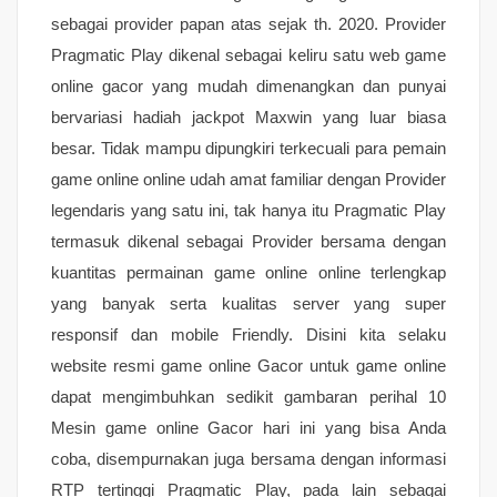
sebagai provider papan atas sejak th. 2020. Provider
Pragmatic Play dikenal sebagai keliru satu web game
online gacor yang mudah dimenangkan dan punyai
bervariasi hadiah jackpot Maxwin yang luar biasa
besar. Tidak mampu dipungkiri terkecuali para pemain
game online online udah amat familiar dengan Provider
legendaris yang satu ini, tak hanya itu Pragmatic Play
termasuk dikenal sebagai Provider bersama dengan
kuantitas permainan game online online terlengkap
yang banyak serta kualitas server yang super
responsif dan mobile Friendly. Disini kita selaku
website resmi game online Gacor untuk game online
dapat mengimbuhkan sedikit gambaran perihal 10
Mesin game online Gacor hari ini yang bisa Anda
coba, disempurnakan juga bersama dengan informasi
RTP tertinggi Pragmatic Play, pada lain sebagai