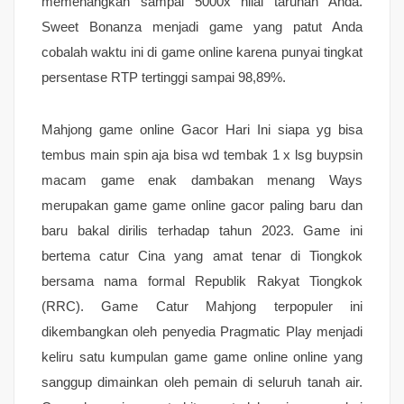
memenangkan sampai 5000x nilai taruhan Anda.
Sweet Bonanza menjadi game yang patut Anda
cobalah waktu ini di game online karena punyai tingkat
persentase RTP tertinggi sampai 98,89%.
Mahjong game online Gacor Hari Ini siapa yg bisa
tembus main spin aja bisa wd tembak 1 x lsg buypsin
macam game enak dambakan menang Ways
merupakan game game online gacor paling baru dan
baru bakal dirilis terhadap tahun 2023. Game ini
bertema catur Cina yang amat tenar di Tiongkok
bersama nama formal Republik Rakyat Tiongkok
(RRC). Game Catur Mahjong terpopuler ini
dikembangkan oleh penyedia Pragmatic Play menjadi
keliru satu kumpulan game game online online yang
sanggup dimainkan oleh pemain di seluruh tanah air.