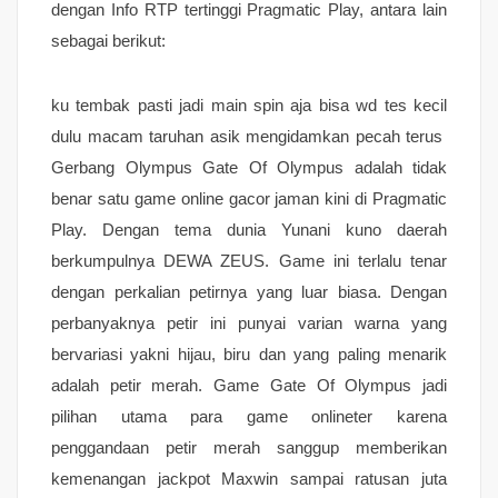
dengan Info RTP tertinggi Pragmatic Play, antara lain
sebagai berikut:
ku tembak pasti jadi main spin aja bisa wd tes kecil
dulu macam taruhan asik mengidamkan pecah terus
Gerbang Olympus Gate Of Olympus adalah tidak
benar satu game online gacor jaman kini di Pragmatic
Play. Dengan tema dunia Yunani kuno daerah
berkumpulnya DEWA ZEUS. Game ini terlalu tenar
dengan perkalian petirnya yang luar biasa. Dengan
perbanyaknya petir ini punyai varian warna yang
bervariasi yakni hijau, biru dan yang paling menarik
adalah petir merah. Game Gate Of Olympus jadi
pilihan utama para game onlineter karena
penggandaan petir merah sanggup memberikan
kemenangan jackpot Maxwin sampai ratusan juta