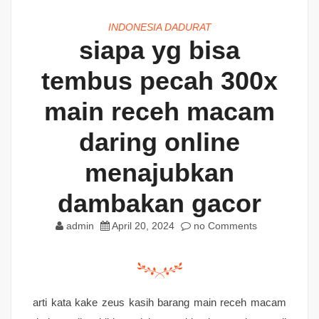
INDONESIA DADURAT
siapa yg bisa
tembus pecah 300x
main receh macam
daring online
menajubkan
dambakan gacor
admin
April 20, 2024
no Comments
arti kata kake zeus kasih barang main receh macam