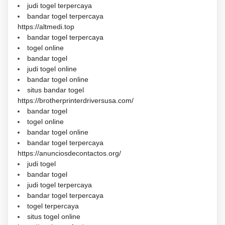
judi togel terpercaya
bandar togel terpercaya
https://altmedi.top
bandar togel terpercaya
togel online
bandar togel
judi togel online
bandar togel online
situs bandar togel
https://brotherprinterdriversusa.com/
bandar togel
togel online
bandar togel online
bandar togel terpercaya
https://anunciosdecontactos.org/
judi togel
bandar togel
judi togel terpercaya
bandar togel terpercaya
togel terpercaya
situs togel online