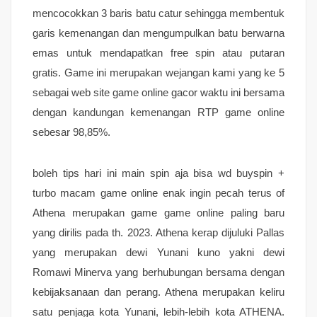
mencocokkan 3 baris batu catur sehingga membentuk
garis kemenangan dan mengumpulkan batu berwarna
emas untuk mendapatkan free spin atau putaran
gratis. Game ini merupakan wejangan kami yang ke 5
sebagai web site game online gacor waktu ini bersama
dengan kandungan kemenangan RTP game online
sebesar 98,85%.
boleh tips hari ini main spin aja bisa wd buyspin +
turbo macam game online enak ingin pecah terus of
Athena merupakan game game online paling baru
yang dirilis pada th. 2023. Athena kerap dijuluki Pallas
yang merupakan dewi Yunani kuno yakni dewi
Romawi Minerva yang berhubungan bersama dengan
kebijaksanaan dan perang. Athena merupakan keliru
satu penjaga kota Yunani, lebih-lebih kota ATHENA.