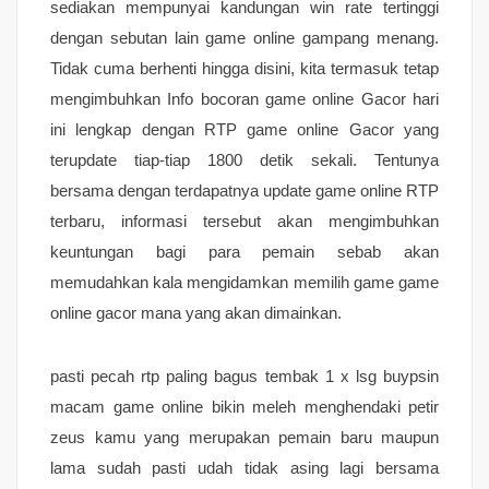
sediakan mempunyai kandungan win rate tertinggi
dengan sebutan lain game online gampang menang.
Tidak cuma berhenti hingga disini, kita termasuk tetap
mengimbuhkan Info bocoran game online Gacor hari
ini lengkap dengan RTP game online Gacor yang
terupdate tiap-tiap 1800 detik sekali. Tentunya
bersama dengan terdapatnya update game online RTP
terbaru, informasi tersebut akan mengimbuhkan
keuntungan bagi para pemain sebab akan
memudahkan kala mengidamkan memilih game game
online gacor mana yang akan dimainkan.
pasti pecah rtp paling bagus tembak 1 x lsg buypsin
macam game online bikin meleh menghendaki petir
zeus kamu yang merupakan pemain baru maupun
lama sudah pasti udah tidak asing lagi bersama