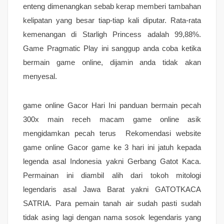
enteng dimenangkan sebab kerap memberi tambahan
kelipatan yang besar tiap-tiap kali diputar. Rata-rata
kemenangan di Starligh Princess adalah 99,88%.
Game Pragmatic Play ini sanggup anda coba ketika
bermain game online, dijamin anda tidak akan
menyesal.
game online Gacor Hari Ini panduan bermain pecah
300x main receh macam game online asik
mengidamkan pecah terus Rekomendasi website
game online Gacor game ke 3 hari ini jatuh kepada
legenda asal Indonesia yakni Gerbang Gatot Kaca.
Permainan ini diambil alih dari tokoh mitologi
legendaris asal Jawa Barat yakni GATOTKACA
SATRIA. Para pemain tanah air sudah pasti sudah
tidak asing lagi dengan nama sosok legendaris yang