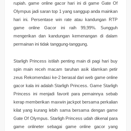
rupiah. game online gacor hari ini di game Gate Of
Olympus jadi saran top 1 yang sanggup anda mainkan
hari ini. Persentase win rate atau kandungan RTP
game online Gacor ini raih 99,99%. Sungguh
mengerikan dan kandungan kemenangan di dalam
permainan ini tidak tanggung-tanggung.
Starligh Princess istilah penting main di pagi hari buy
spin main receh macam taruhan asik idamkan petir
zeus Rekomendasi ke-2 berasal dari web game online
gacor kala ini adalah Starligh Princess. Game Starligh
Princess ini menjadi favorit para pemainnya sebab
kerap memberikan maxwin jackpot bersama perkalian
kilat yang kurang lebih sama bersama dengan game
Gate Of Olympus. Starligh Princess udah dikenal para
game onlineter sebagai game online gacor yang