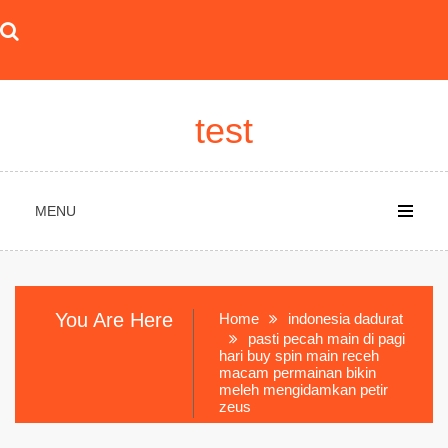
Skip
to
content
test
MENU
You Are Here
Home
indonesia dadurat
pasti pecah main di pagi
hari buy spin main receh
macam permainan bikin
meleh mengidamkan petir
zeus