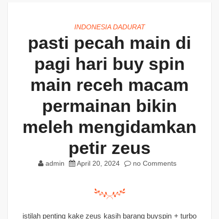
INDONESIA DADURAT
pasti pecah main di
pagi hari buy spin
main receh macam
permainan bikin
meleh mengidamkan
petir zeus
admin
April 20, 2024
no Comments
istilah penting kake zeus kasih barang buyspin + turbo