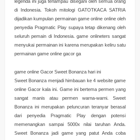
legenda ini juga terlampau disegani oleh semua orang
di Indonesia. Tokoh mitologi GATOTKACA SATRIA
dijadikan kumpulan permainan game online online oleh
penyedia Pragmatic Play supaya tetap dikenang oleh
seluruh pemain di Indonesia. game onlineters sangat
menyukai permainan ini karena merupakan keliru satu
permainan game online gacor ga
game online Gacor Sweet Bonanza hari ini
Sweet Bonanza menjadi himbauan ke 4 website game
online Gacor kala ini. Game ini bertema permen yang
sangat manis atau permen warna-warni. Sweet
Bonanza ini merupakan peluncuran teranyar berasal
dari penyedia Pragmatic Play dengan potensi
memenangkan sampai 5000x nilai taruhan Anda.
Sweet Bonanza jadi game yang patut Anda coba