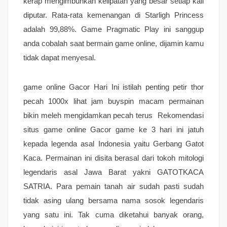
kerap mengimbuhkan kelipatan yang besar setiap kali
diputar. Rata-rata kemenangan di Starligh Princess
adalah 99,88%. Game Pragmatic Play ini sanggup
anda cobalah saat bermain game online, dijamin kamu
tidak dapat menyesal.
game online Gacor Hari Ini istilah penting petir thor
pecah 1000x lihat jam buyspin macam permainan
bikin meleh mengidamkan pecah terus Rekomendasi
situs game online Gacor game ke 3 hari ini jatuh
kepada legenda asal Indonesia yaitu Gerbang Gatot
Kaca. Permainan ini disita berasal dari tokoh mitologi
legendaris asal Jawa Barat yakni GATOTKACA
SATRIA. Para pemain tanah air sudah pasti sudah
tidak asing ulang bersama nama sosok legendaris
yang satu ini. Tak cuma diketahui banyak orang,