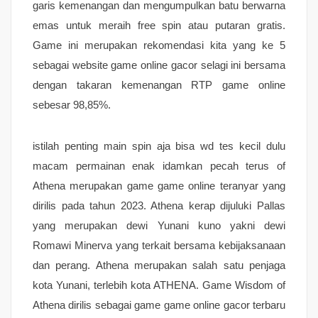
garis kemenangan dan mengumpulkan batu berwarna
emas untuk meraih free spin atau putaran gratis.
Game ini merupakan rekomendasi kita yang ke 5
sebagai website game online gacor selagi ini bersama
dengan takaran kemenangan RTP game online
sebesar 98,85%.
istilah penting main spin aja bisa wd tes kecil dulu
macam permainan enak idamkan pecah terus of
Athena merupakan game game online teranyar yang
dirilis pada tahun 2023. Athena kerap dijuluki Pallas
yang merupakan dewi Yunani kuno yakni dewi
Romawi Minerva yang terkait bersama kebijaksanaan
dan perang. Athena merupakan salah satu penjaga
kota Yunani, terlebih kota ATHENA. Game Wisdom of
Athena dirilis sebagai game game online gacor terbaru