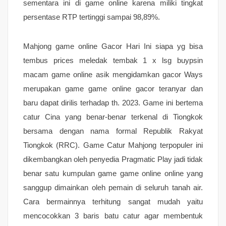
sementara ini di game online karena miliki tingkat
persentase RTP tertinggi sampai 98,89%.
Mahjong game online Gacor Hari Ini siapa yg bisa
tembus prices meledak tembak 1 x lsg buypsin
macam game online asik mengidamkan gacor Ways
merupakan game game online gacor teranyar dan
baru dapat dirilis terhadap th. 2023. Game ini bertema
catur Cina yang benar-benar terkenal di Tiongkok
bersama dengan nama formal Republik Rakyat
Tiongkok (RRC). Game Catur Mahjong terpopuler ini
dikembangkan oleh penyedia Pragmatic Play jadi tidak
benar satu kumpulan game game online online yang
sanggup dimainkan oleh pemain di seluruh tanah air.
Cara bermainnya terhitung sangat mudah yaitu
mencocokkan 3 baris batu catur agar membentuk