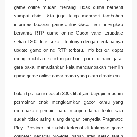
game online mudah menang. Tidak cuma berhenti
sampai disini, kita juga tetap memberi tambahan
informasi bocoran game online Gacor hari ini lengkap
bersama RTP game online Gacor yang terupdate
setiap 1800 detik sekali. Tentunya dengan terdapatnya
update game online RTP terbaru, Info berikut dapat
mengimbuhkan keuntungan bagi para pemain gara-
gara bakal memudahkan kala mendambakan memilih
game game online gacor mana yang akan dimainkan.
boleh tips hari ini pecah 300x lihat jam buyspin macam
permainan enak mengidamkan gacor kamu yang
merupakan pemain baru maupun lama tentu saja
sudah tidak asing ulang dengan penyedia Pragmatic
Play. Provider ini sudah terkenal di kalangan game
onlineter sebagai provider papan atas sejak tahun