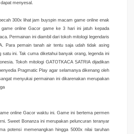
k dapat menyesal.
 pecah 300x lihat jam buyspin macam game online enak
ame online Gacor game ke 3 hari ini jatuh kepada
a. Permainan ini diambil dari tokoh mitologi legendaris
Para pemain tanah air tentu saja udah tidak asing
atu ini. Tak cuma diketahui banyak orang, legenda ini
 Indonesia. Tokoh mitologi GATOTKACA SATRIA dijadikan
penyedia Pragmatic Play agar selamanya dikenang oleh
 sangat menyukai permainan ini dikarenakan merupakan
 ga
game online Gacor waktu ini. Game ini bertema permen
ni. Sweet Bonanza ini merupakan peluncuran teranyar
ama potensi memenangkan hingga 5000x nilai taruhan