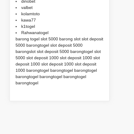
dinobet
valbet
kolamtoto
kawa77
k1togel
Rahwanatogel
barong togel
slot 5000
barong slot
slot deposit
5000
barongtogel
slot deposit 5000
barongslot
slot deposit 5000
barongtogel
slot
5000
slot deposit 1000
slot deposit 1000
slot
deposit 1000
slot deposit 1000
slot deposit
1000
barongtogel
barongtogel
barongtogel
barongtogel
barongtogel
barongtogel
barongtogel