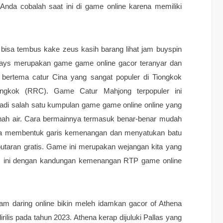
nda cobalah saat ini di game online karena memiliki
 bisa tembus kake zeus kasih barang lihat jam buyspin
s merupakan game game online gacor teranyar dan
i bertema catur Cina yang sangat populer di Tiongkok
ngkok (RRC). Game Catur Mahjong terpopuler ini
adi salah satu kumpulan game game online online yang
anah air. Cara bermainnya termasuk benar-benar mudah
aya membentuk garis kemenangan dan menyatukan batu
putaran gratis. Game ini merupakan wejangan kita yang
as ini dengan kandungan kemenangan RTP game online
m daring online bikin meleh idamkan gacor of Athena
lis pada tahun 2023. Athena kerap dijuluki Pallas yang