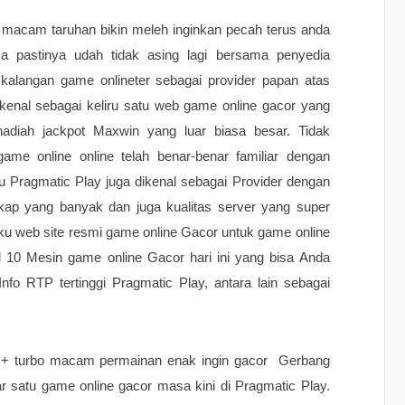
n macam taruhan bikin meleh inginkan pecah terus anda
pastinya udah tidak asing lagi bersama penyedia
i kalangan game onlineter sebagai provider papan atas
ikenal sebagai keliru satu web game online gacor yang
iah jackpot Maxwin yang luar biasa besar. Tidak
game online online telah benar-benar familiar dengan
itu Pragmatic Play juga dikenal sebagai Provider dengan
gkap yang banyak dan juga kualitas server yang super
laku web site resmi game online Gacor untuk game online
l 10 Mesin game online Gacor hari ini yang bisa Anda
fo RTP tertinggi Pragmatic Play, antara lain sebagai
in + turbo macam permainan enak ingin gacor Gerbang
 satu game online gacor masa kini di Pragmatic Play.