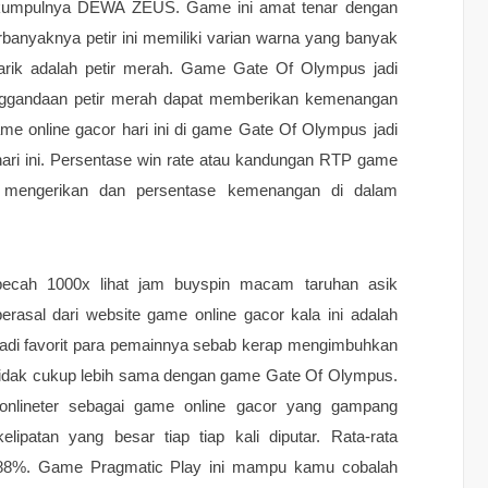
rkumpulnya DEWA ZEUS. Game ini amat tenar dengan
rbanyaknya petir ini memiliki varian warna yang banyak
narik adalah petir merah. Game Gate Of Olympus jadi
enggandaan petir merah dapat memberikan kemenangan
ame online gacor hari ini di game Gate Of Olympus jadi
ri ini. Persentase win rate atau kandungan RTP game
h mengerikan dan persentase kemenangan di dalam
or pecah 1000x lihat jam buyspin macam taruhan asik
sal dari website game online gacor kala ini adalah
i jadi favorit para pemainnya sebab kerap mengimbuhkan
 tidak cukup lebih sama dengan game Gate Of Olympus.
e onlineter sebagai game online gacor yang gampang
ipatan yang besar tiap tiap kali diputar. Rata-rata
9,88%. Game Pragmatic Play ini mampu kamu cobalah