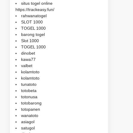
situs togel online
https://trackeasy.fun/
rahwanatogel
SLOT 1000
TOGEL 1000
barong togel
Slot 1000
TOGEL 1000
dinobet
kawa77
valbet
kolamtoto
kolamtoto
tunatoto
totobeta
totonusa
totobarong
totopanen
wanatoto
asiagol
satugol