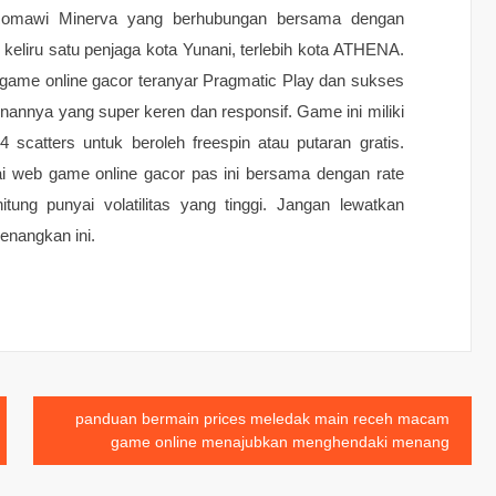
Romawi Minerva yang berhubungan bersama dengan
eliru satu penjaga kota Yunani, terlebih kota ATHENA.
game online gacor teranyar Pragmatic Play dan sukses
annya yang super keren dan responsif. Game ini miliki
scatters untuk beroleh freespin atau putaran gratis.
i web game online gacor pas ini bersama dengan rate
ung punyai volatilitas yang tinggi. Jangan lewatkan
enangkan ini.
panduan bermain prices meledak main receh macam
game online menajubkan menghendaki menang