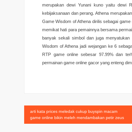
merupakan dewi Yunani kuno yaitu dewi 
kebijaksanaan dan perang. Athena merupakan k
Game Wisdom of Athena dirilis sebagai game 
memikat hati para pemainnya bersama permain
banyak sekali simbol dan juga menyatukan 4 
Wisdom of Athena jadi wejangan ke 6 sebaga
RTP game online sebesar 97.99% dan terhit
permainan game online gacor yang enteng dim
Post
arti kata prices meledak cukup buyspin macam
game online bikin meleh mendambakan petir zeus
navigation