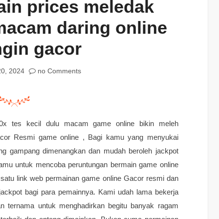
in prices meledak
macam daring online
ngin gacor
 20, 2024
no Comments
00x tes kecil dulu macam game online bikin meleh
acor Resmi game online , Bagi kamu yang menyukai
ng gampang dimenangkan dan mudah beroleh jackpot
 kamu untuk mencoba peruntungan bermain game online
u satu link web permainan game online Gacor resmi dan
 jackpot bagi para pemainnya. Kami udah lama bekerja
an ternama untuk menghadirkan begitu banyak ragam