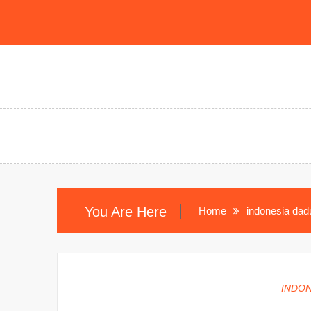
Skip
to
content
You Are Here
Home
indonesia dad
INDON