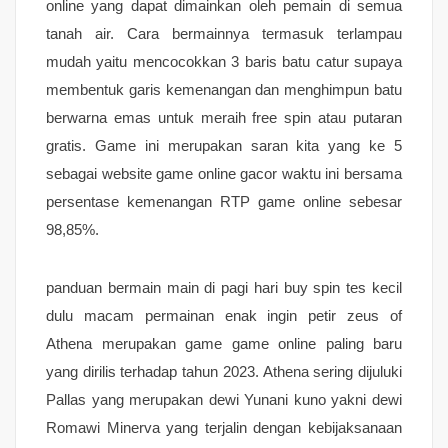
online yang dapat dimainkan oleh pemain di semua
tanah air. Cara bermainnya termasuk terlampau
mudah yaitu mencocokkan 3 baris batu catur supaya
membentuk garis kemenangan dan menghimpun batu
berwarna emas untuk meraih free spin atau putaran
gratis. Game ini merupakan saran kita yang ke 5
sebagai website game online gacor waktu ini bersama
persentase kemenangan RTP game online sebesar
98,85%.
panduan bermain main di pagi hari buy spin tes kecil
dulu macam permainan enak ingin petir zeus of
Athena merupakan game game online paling baru
yang dirilis terhadap tahun 2023. Athena sering dijuluki
Pallas yang merupakan dewi Yunani kuno yakni dewi
Romawi Minerva yang terjalin dengan kebijaksanaan