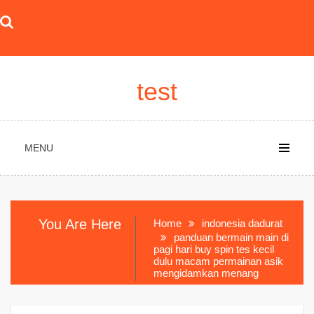
Skip
to
content
test
MENU
You Are Here
Home
indonesia dadurat
panduan bermain main di
pagi hari buy spin tes kecil
dulu macam permainan asik
mengidamkan menang