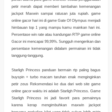
petir merah dapat memberi tambahan kemenangan
jackpot Maxwin sampai ratusan juta rupiah. game
online gacor hari ini di game Gate Of Olympus menjadi
himbauan top 1 yang mampu kamu mainkan hari ini.
Persentase win rate atau kandungan RTP game online
Gacor ini mencapai 99,99%. Sungguh mengerikan dan
persentase kemenangan didalam permainan ini tidak
tanggung-tanggung.
Starligh Princess panduan bermain rtp paling bagus
buyspin + turbo macam taruhan enak menginginkan
petir zeus Rekomendasi ke dua dari web site game
online gacor waktu ini adalah Starligh Princess. Game
Starligh Princess ini jadi favorit para pemainnya
karena kerap mengimbuhkan maxwin jackpot
bersama perkalian kilat yang tidak cukup lebih mirip