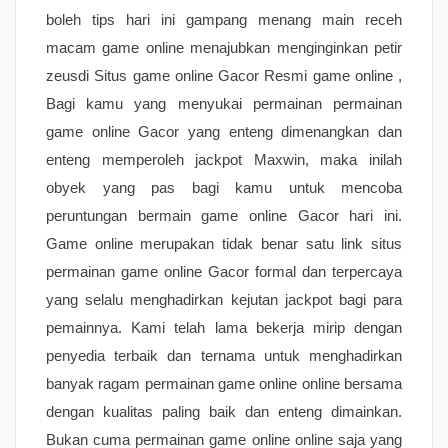
boleh tips hari ini gampang menang main receh
macam game online menajubkan menginginkan petir
zeusdi Situs game online Gacor Resmi game online ,
Bagi kamu yang menyukai permainan permainan
game online Gacor yang enteng dimenangkan dan
enteng memperoleh jackpot Maxwin, maka inilah
obyek yang pas bagi kamu untuk mencoba
peruntungan bermain game online Gacor hari ini.
Game online merupakan tidak benar satu link situs
permainan game online Gacor formal dan terpercaya
yang selalu menghadirkan kejutan jackpot bagi para
pemainnya. Kami telah lama bekerja mirip dengan
penyedia terbaik dan ternama untuk menghadirkan
banyak ragam permainan game online online bersama
dengan kualitas paling baik dan enteng dimainkan.
Bukan cuma permainan game online online saja yang