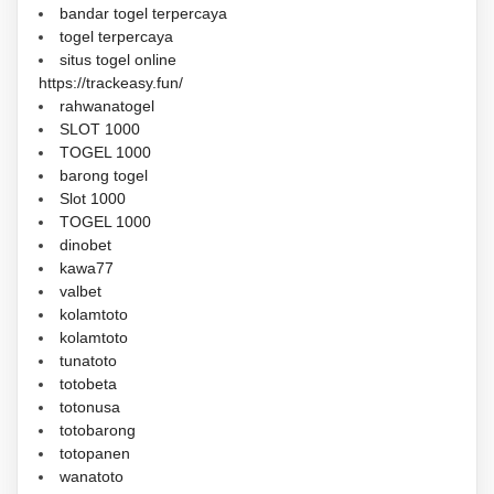
bandar togel terpercaya
togel terpercaya
situs togel online
https://trackeasy.fun/
rahwanatogel
SLOT 1000
TOGEL 1000
barong togel
Slot 1000
TOGEL 1000
dinobet
kawa77
valbet
kolamtoto
kolamtoto
tunatoto
totobeta
totonusa
totobarong
totopanen
wanatoto