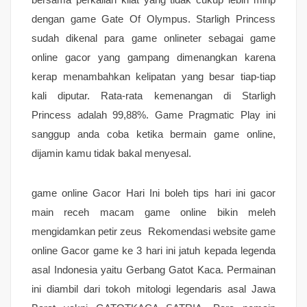
dengan game Gate Of Olympus. Starligh Princess
sudah dikenal para game onlineter sebagai game
online gacor yang gampang dimenangkan karena
kerap menambahkan kelipatan yang besar tiap-tiap
kali diputar. Rata-rata kemenangan di Starligh
Princess adalah 99,88%. Game Pragmatic Play ini
sanggup anda coba ketika bermain game online,
dijamin kamu tidak bakal menyesal.
game online Gacor Hari Ini boleh tips hari ini gacor
main receh macam game online bikin meleh
mengidamkan petir zeus Rekomendasi website game
online Gacor game ke 3 hari ini jatuh kepada legenda
asal Indonesia yaitu Gerbang Gatot Kaca. Permainan
ini diambil dari tokoh mitologi legendaris asal Jawa