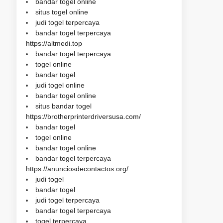
bandar togel online
situs togel online
judi togel terpercaya
bandar togel terpercaya
https://altmedi.top
bandar togel terpercaya
togel online
bandar togel
judi togel online
bandar togel online
situs bandar togel
https://brotherprinterdriversusa.com/
bandar togel
togel online
bandar togel online
bandar togel terpercaya
https://anunciosdecontactos.org/
judi togel
bandar togel
judi togel terpercaya
bandar togel terpercaya
togel terpercaya