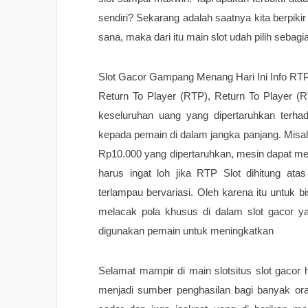
sendiri? Sekarang adalah saatnya kita berpikir l
sana, maka dari itu main slot udah pilih seba
Slot Gacor Gampang Menang Hari Ini Info RTP
Return To Player (RTP), Return To Player (RTP
keseluruhan uang yang dipertaruhkan terh
kepada pemain di dalam jangka panjang. Misal
Rp10.000 yang dipertaruhkan, mesin dapat mem
harus ingat loh jika RTP Slot dihitung ata
terlampau bervariasi. Oleh karena itu untuk
melacak pola khusus di dalam slot gacor y
digunakan pemain untuk meningkatkan
Selamat mampir di main slotsitus slot gacor ha
menjadi sumber penghasilan bagi banyak ora