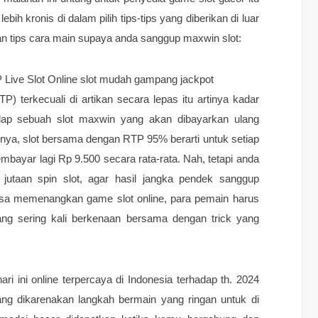
ebih kronis di dalam pilih tips-tips yang diberikan di luar
gian tips cara main supaya anda sanggup maxwin slot:
 Live Slot Online slot mudah gampang jackpot
) terkecuali di artikan secara lepas itu artinya kadar
adap sebuah slot maxwin yang akan dibayarkan ulang
nya, slot bersama dengan RTP 95% berarti untuk setiap
bayar lagi Rp 9.500 secara rata-rata. Nah, tetapi anda
s jutaan spin slot, agar hasil jangka pendek sanggup
 bisa memenangkan game slot online, para pemain harus
ang sering kali berkenaan bersama dengan trick yang
ri ini online terpercaya di Indonesia terhadap th. 2024
ng dikarenakan langkah bermain yang ringan untuk di