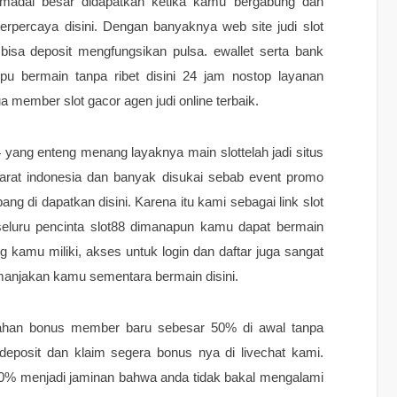
emadai besar didapatkan ketika kamu bergabung dan
erpercaya disini. Dengan banyaknya web site judi slot
k bisa deposit mengfungsikan pulsa. ewallet serta bank
pu bermain tanpa ribet disini 24 jam nostop layanan
ember slot gacor agen judi online terbaik.
 yang enteng menang layaknya main slottelah jadi situs
syarat indonesia dan banyak disukai sebab event promo
g di dapatkan disini. Karena itu kami sebagai link slot
seluru pencinta slot88 dimanapun kamu dapat bermain
kamu miliki, akses untuk login dan daftar juga sangat
anjakan kamu sementara bermain disini.
mbahan bonus member baru sebesar 50% di awal tanpa
 deposit dan klaim segera bonus nya di livechat kami.
50% menjadi jaminan bahwa anda tidak bakal mengalami