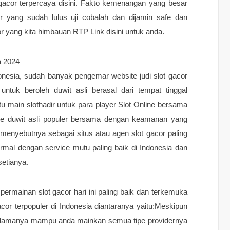
 gacor terpercaya disini. Fakto kemenangan yang besar
cor yang sudah lulus uji cobalah dan dijamin safe dan
or yang kita himbauan RTP Link disini untuk anda.
a 2024
nesia, sudah banyak pengemar website judi slot gacor
untuk beroleh duwit asli berasal dari tempat tinggal
u main slothadir untuk para player Slot Online bersama
ine duwit asli populer bersama dengan keamanan yang
menyebutnya sebagai situs atau agen slot gacor paling
ormal dengan service mutu paling baik di Indonesia dan
etianya.
ermainan slot gacor hari ini paling baik dan terkemuka
cor terpopuler di Indonesia diantaranya yaitu:Meskipun
 selamanya mampu anda mainkan semua tipe providernya