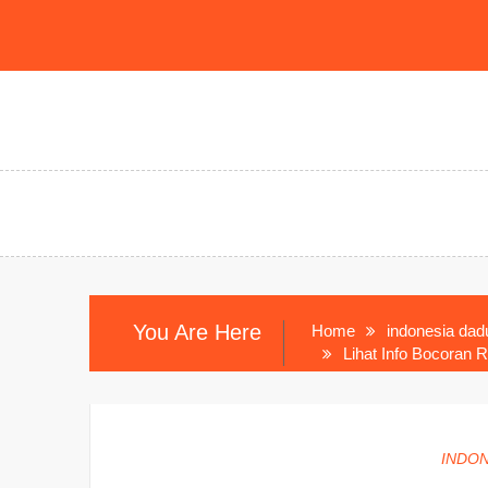
Skip
to
content
You Are Here
Home
indonesia dad
Lihat Info Bocoran
INDON