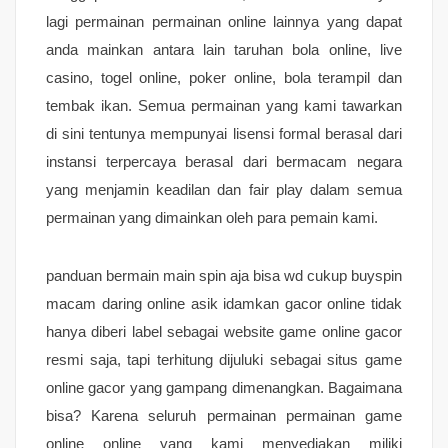
lagi permainan permainan online lainnya yang dapat
anda mainkan antara lain taruhan bola online, live
casino, togel online, poker online, bola terampil dan
tembak ikan. Semua permainan yang kami tawarkan
di sini tentunya mempunyai lisensi formal berasal dari
instansi terpercaya berasal dari bermacam negara
yang menjamin keadilan dan fair play dalam semua
permainan yang dimainkan oleh para pemain kami.
panduan bermain main spin aja bisa wd cukup buyspin
macam daring online asik idamkan gacor online tidak
hanya diberi label sebagai website game online gacor
resmi saja, tapi terhitung dijuluki sebagai situs game
online gacor yang gampang dimenangkan. Bagaimana
bisa? Karena seluruh permainan permainan game
online online yang kami menyediakan miliki