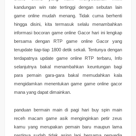
kandungan win rate tertinggi dengan sebutan lain
game online mudah menang. Tidak cuma berhenti
hingga disini, kita termasuk selalu menambahkan
informasi bocoran game online Gacor hari ini lengkap
bersama dengan RTP game online Gacor yang
terupdate tiap-tiap 1800 detik sekali. Tentunya dengan
terdapatnya update game online RTP terbaru, Info
selanjutnya bakal menambahkan keuntungan bagi
para pemain gara-gara bakal memudahkan kala
mengidamkan menentukan game game online gacor
mana yang dapat dimainkan.
panduan bermain main di pagi hari buy spin main
receh macam game asik menginginkan petir zeus
kamu yang merupakan pemain baru maupun lama
pastinya sudah tidak asing lagi bersama penyedia