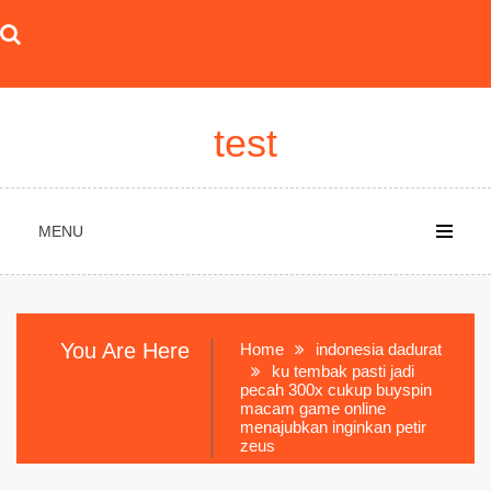
Skip
to
content
test
MENU
You Are Here
Home
indonesia dadurat
ku tembak pasti jadi
pecah 300x cukup buyspin
macam game online
menajubkan inginkan petir
zeus