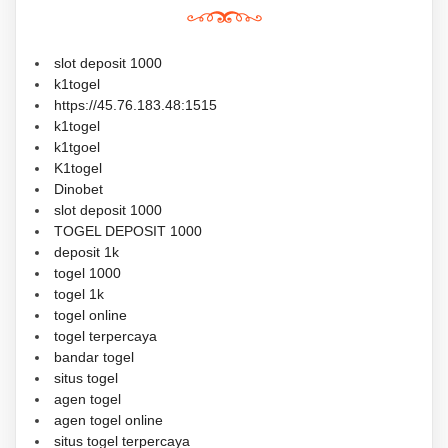
slot deposit 1000
k1togel
https://45.76.183.48:1515
k1togel
k1tgoel
K1togel
Dinobet
slot deposit 1000
TOGEL DEPOSIT 1000
deposit 1k
togel 1000
togel 1k
togel online
togel terpercaya
bandar togel
situs togel
agen togel
agen togel online
situs togel terpercaya