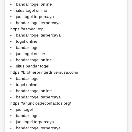
bandar togel online
situs togel online
judi togel terpercaya
bandar togel terpercaya
https://altmedi.top
bandar togel terpercaya
togel online
bandar togel
judi togel online
bandar togel online
situs bandar togel
https://brotherprinterdriversusa.com/
bandar togel
togel online
bandar togel online
bandar togel terpercaya
https://anunciosdecontactos.org/
judi togel
bandar togel
judi togel terpercaya
bandar togel terpercaya