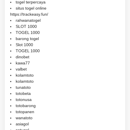
togel terpercaya
situs togel online
https://trackeasy.fun/
rahwanatogel
SLOT 1000
TOGEL 1000
barong togel
Slot 1000
TOGEL 1000
dinobet
kawa77
valbet
kolamtoto
kolamtoto
tunatoto
totobeta
totonusa
totobarong
totopanen
wanatoto
asiagol