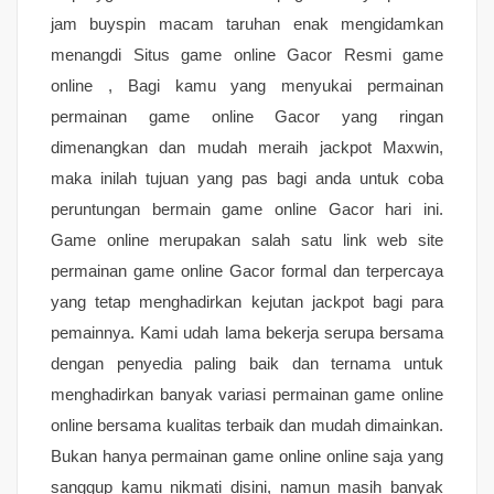
jam buyspin macam taruhan enak mengidamkan
menangdi Situs game online Gacor Resmi game
online , Bagi kamu yang menyukai permainan
permainan game online Gacor yang ringan
dimenangkan dan mudah meraih jackpot Maxwin,
maka inilah tujuan yang pas bagi anda untuk coba
peruntungan bermain game online Gacor hari ini.
Game online merupakan salah satu link web site
permainan game online Gacor formal dan terpercaya
yang tetap menghadirkan kejutan jackpot bagi para
pemainnya. Kami udah lama bekerja serupa bersama
dengan penyedia paling baik dan ternama untuk
menghadirkan banyak variasi permainan game online
online bersama kualitas terbaik dan mudah dimainkan.
Bukan hanya permainan game online online saja yang
sanggup kamu nikmati disini, namun masih banyak