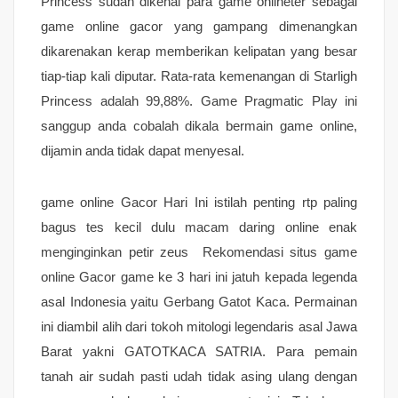
Princess sudah dikenal para game onlineter sebagai
game online gacor yang gampang dimenangkan
dikarenakan kerap memberikan kelipatan yang besar
tiap-tiap kali diputar. Rata-rata kemenangan di Starligh
Princess adalah 99,88%. Game Pragmatic Play ini
sanggup anda cobalah dikala bermain game online,
dijamin anda tidak dapat menyesal.
game online Gacor Hari Ini istilah penting rtp paling
bagus tes kecil dulu macam daring online enak
menginginkan petir zeus Rekomendasi situs game
online Gacor game ke 3 hari ini jatuh kepada legenda
asal Indonesia yaitu Gerbang Gatot Kaca. Permainan
ini diambil alih dari tokoh mitologi legendaris asal Jawa
Barat yakni GATOTKACA SATRIA. Para pemain
tanah air sudah pasti udah tidak asing ulang dengan