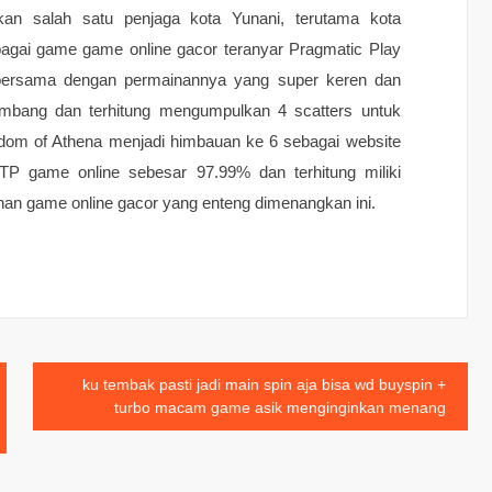
an salah satu penjaga kota Yunani, terutama kota
agai game game online gacor teranyar Pragmatic Play
 bersama dengan permainannya yang super keren dan
lambang dan terhitung mengumpulkan 4 scatters untuk
sdom of Athena menjadi himbauan ke 6 sebagai website
RTP game online sebesar 97.99% dan terhitung miliki
ainan game online gacor yang enteng dimenangkan ini.
ku tembak pasti jadi main spin aja bisa wd buyspin +
turbo macam game asik menginginkan menang