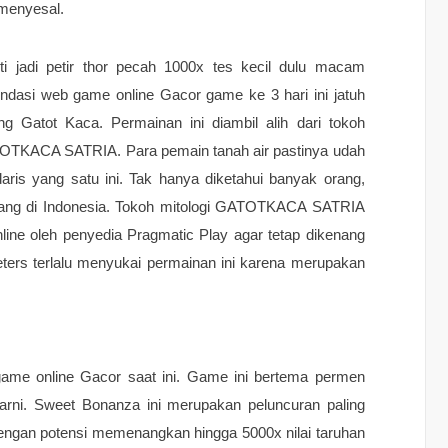
 menyesal.
i jadi petir thor pecah 1000x tes kecil dulu macam
dasi web game online Gacor game ke 3 hari ini jatuh
g Gatot Kaca. Permainan ini diambil alih dari tokoh
ATOTKACA SATRIA. Para pemain tanah air pastinya udah
ris yang satu ini. Tak hanya diketahui banyak orang,
orang di Indonesia. Tokoh mitologi GATOTKACA SATRIA
line oleh penyedia Pragmatic Play agar tetap dikenang
eters terlalu menyukai permainan ini karena merupakan
game online Gacor saat ini. Game ini bertema permen
rni. Sweet Bonanza ini merupakan peluncuran paling
engan potensi memenangkan hingga 5000x nilai taruhan