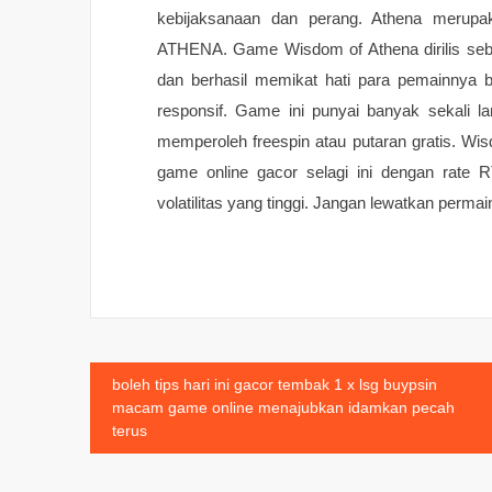
kebijaksanaan dan perang. Athena merupak
ATHENA. Game Wisdom of Athena dirilis seb
dan berhasil memikat hati para pemainnya
responsif. Game ini punyai banyak sekali 
memperoleh freespin atau putaran gratis. Wi
game online gacor selagi ini dengan rate 
volatilitas yang tinggi. Jangan lewatkan perm
Post
boleh tips hari ini gacor tembak 1 x lsg buypsin
macam game online menajubkan idamkan pecah
navigation
terus