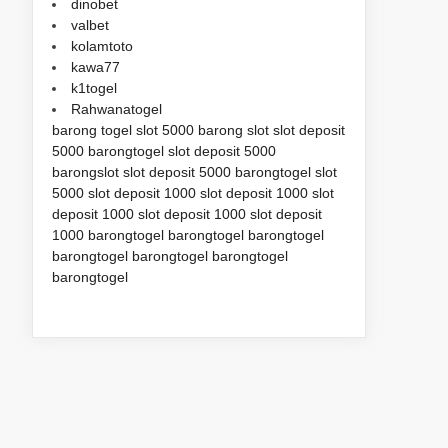
dinobet
valbet
kolamtoto
kawa77
k1togel
Rahwanatogel
barong togel
slot 5000
barong slot
slot deposit
5000
barongtogel
slot deposit 5000
barongslot
slot deposit 5000
barongtogel
slot
5000
slot deposit 1000
slot deposit 1000
slot
deposit 1000
slot deposit 1000
slot deposit
1000
barongtogel
barongtogel
barongtogel
barongtogel
barongtogel
barongtogel
barongtogel