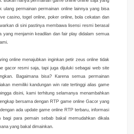
. Bukan hanya permainan game online online saja yang
ak ulang permainan permainan online lainnya yang bisa
ve casino, togel online, poker online, bola cekatan dan
arkan di sini pastinya membawa lisensi resmi berasal
ra yang menjamin keadilan dan fair play didalam semua
ami.
ing online menajubkan inginkan petir zeus online tidak
 gacor resmi saja, tapi juga dijuluki sebagai web site
ngkan. Bagaimana bisa? Karena semua permainan
akan memiliki kandungan win rate tertinggi alias game
 hingga disini, kami terhitung selamanya menambahkan
ni lengkap bersama dengan RTP game online Gacor yang
ya dengan ada update game online RTP terbaru, informasi
n bagi para pemain sebab bakal memudahkan dikala
ana yang bakal dimainkan.