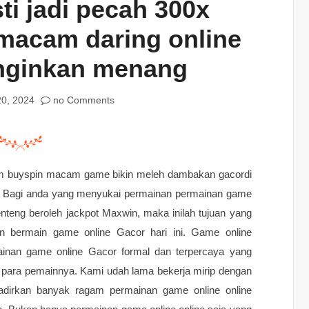
ti jadi pecah 300x
 macam daring online
nginkan menang
 20, 2024
no Comments
t jam buyspin macam game bikin meleh dambakan gacordi
 , Bagi anda yang menyukai permainan permainan game
teng beroleh jackpot Maxwin, maka inilah tujuan yang
n bermain game online Gacor hari ini. Game online
mainan game online Gacor formal dan terpercaya yang
i para pemainnya. Kami udah lama bekerja mirip dengan
adirkan banyak ragam permainan game online online