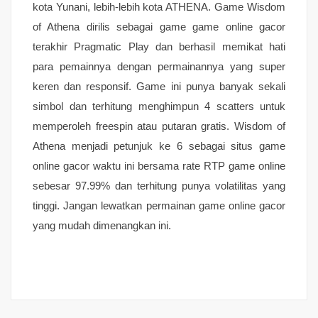
kota Yunani, lebih-lebih kota ATHENA. Game Wisdom
of Athena dirilis sebagai game game online gacor
terakhir Pragmatic Play dan berhasil memikat hati
para pemainnya dengan permainannya yang super
keren dan responsif. Game ini punya banyak sekali
simbol dan terhitung menghimpun 4 scatters untuk
memperoleh freespin atau putaran gratis. Wisdom of
Athena menjadi petunjuk ke 6 sebagai situs game
online gacor waktu ini bersama rate RTP game online
sebesar 97.99% dan terhitung punya volatilitas yang
tinggi. Jangan lewatkan permainan game online gacor
yang mudah dimenangkan ini.