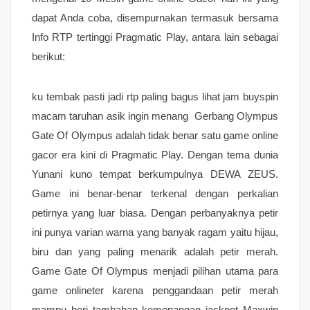
dapat Anda coba, disempurnakan termasuk bersama
Info RTP tertinggi Pragmatic Play, antara lain sebagai
berikut:
ku tembak pasti jadi rtp paling bagus lihat jam buyspin
macam taruhan asik ingin menang Gerbang Olympus
Gate Of Olympus adalah tidak benar satu game online
gacor era kini di Pragmatic Play. Dengan tema dunia
Yunani kuno tempat berkumpulnya DEWA ZEUS.
Game ini benar-benar terkenal dengan perkalian
petirnya yang luar biasa. Dengan perbanyaknya petir
ini punya varian warna yang banyak ragam yaitu hijau,
biru dan yang paling menarik adalah petir merah.
Game Gate Of Olympus menjadi pilihan utama para
game onlineter karena penggandaan petir merah
mampu beri tambahan kemenangan jackpot Maxwin