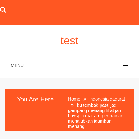
Skip
to
content
test
MENU
You Are Here
Home
indonesia dadurat
ku tembak pasti jadi
gampang menang lihat jam
buyspin macam permainan
menajubkan idamkan
menang