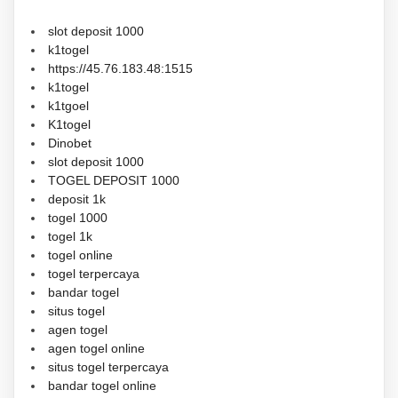
slot deposit 1000
k1togel
https://45.76.183.48:1515
k1togel
k1tgoel
K1togel
Dinobet
slot deposit 1000
TOGEL DEPOSIT 1000
deposit 1k
togel 1000
togel 1k
togel online
togel terpercaya
bandar togel
situs togel
agen togel
agen togel online
situs togel terpercaya
bandar togel online