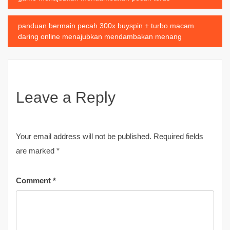
navigation
panduan bermain pecah 300x buyspin + turbo macam
daring online menajubkan mendambakan menang
Leave a Reply
Your email address will not be published.
Required fields
are marked
*
Comment
*