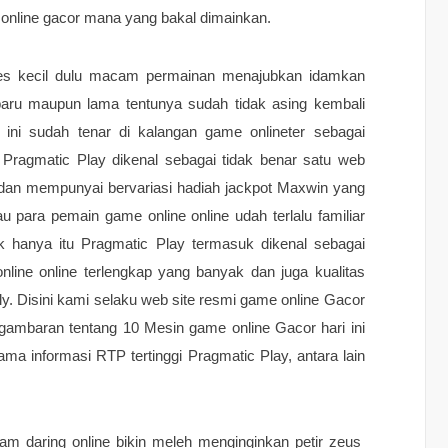
nline gacor mana yang bakal dimainkan.
g tes kecil dulu macam permainan menajubkan idamkan
aru maupun lama tentunya sudah tidak asing kembali
 ini sudah tenar di kalangan game onlineter sebagai
r Pragmatic Play dikenal sebagai tidak benar satu web
dan mempunyai bervariasi hadiah jackpot Maxwin yang
u para pemain game online online udah terlalu familiar
ak hanya itu Pragmatic Play termasuk dikenal sebagai
line online terlengkap yang banyak dan juga kualitas
ly. Disini kami selaku web site resmi game online Gacor
gambaran tentang 10 Mesin game online Gacor hari ini
a informasi RTP tertinggi Pragmatic Play, antara lain
cam daring online bikin meleh menginginkan petir zeus