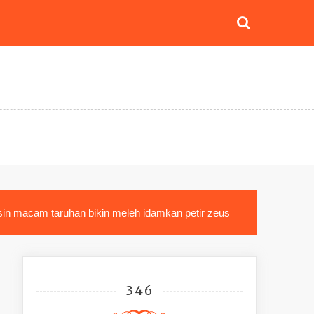
ypsin macam taruhan bikin meleh idamkan petir zeus
346