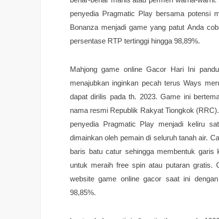
penyedia Pragmatic Play bersama potensi 
Bonanza menjadi game yang patut Anda coba s
persentase RTP tertinggi hingga 98,89%.
Mahjong game online Gacor Hari Ini pandu
menajubkan inginkan pecah terus Ways mer
dapat dirilis pada th. 2023. Game ini berte
nama resmi Republik Rakyat Tiongkok (RRC).
penyedia Pragmatic Play menjadi keliru 
dimainkan oleh pemain di seluruh tanah air. 
baris batu catur sehingga membentuk gari
untuk meraih free spin atau putaran gratis
website game online gacor saat ini deng
98,85%.