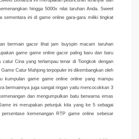
memenangkan hingga 5000x nilai taruhan Anda. Sweet
ementara ini di game online gara-gara miliki tingkat
an bermain gacor lihat jam buyspin macam taruhan
upakan game game online gacor paling baru dan baru
ma catur Cina yang terlampau tenar di Tiongkok dengan
 Game Catur Mahjong terpopuler ini dikembangkan oleh
satu kumpulan game game online online yang mampu
Cara bermainnya juga sangat ringan yaitu mencocokkan 3
s kemenangan dan mengumpulkan batu berwarna emas
. Game ini merupakan petunjuk kita yang ke 5 sebagai
an persentase kemenangan RTP game online sebesar