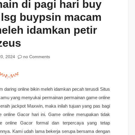
main di pagi hari buy
x lsg buypsin macam
meleh idamkan petir
zeus
 20, 2024
no Comments
 daring online bikin meleh idamkan pecah terusdi Situs
 kamu yang menyukai permainan permainan game online
raih jackpot Maxwin, maka inilah tujuan yang pas bagi
online Gacor hari ini. Game online merupakan tidak
e online Gacor formal dan terpercaya yang tetap
ainnya. Kami udah lama bekerja serupa bersama dengan