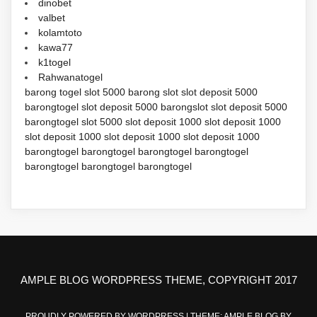
dinobet
valbet
kolamtoto
kawa77
k1togel
Rahwanatogel
barong togel
slot 5000
barong slot
slot deposit 5000
barongtogel
slot deposit 5000
barongslot
slot deposit 5000
barongtogel
slot 5000
slot deposit 1000
slot deposit 1000
slot deposit 1000
slot deposit 1000
slot deposit 1000
barongtogel
barongtogel
barongtogel
barongtogel
barongtogel
barongtogel
barongtogel
AMPLE BLOG WORDPRESS THEME, COPYRIGHT 2017
PROUDLY POWERED BY WORDPRESS
|
THEME: AMPLE BLOG BY