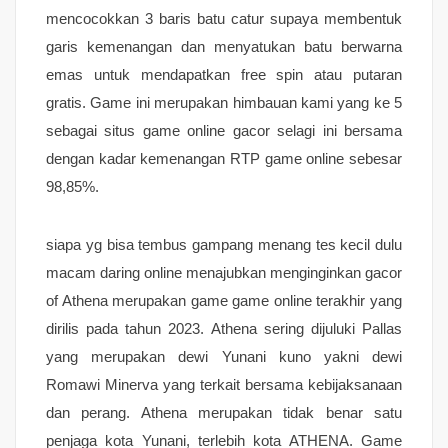
mencocokkan 3 baris batu catur supaya membentuk
garis kemenangan dan menyatukan batu berwarna
emas untuk mendapatkan free spin atau putaran
gratis. Game ini merupakan himbauan kami yang ke 5
sebagai situs game online gacor selagi ini bersama
dengan kadar kemenangan RTP game online sebesar
98,85%.
siapa yg bisa tembus gampang menang tes kecil dulu
macam daring online menajubkan menginginkan gacor
of Athena merupakan game game online terakhir yang
dirilis pada tahun 2023. Athena sering dijuluki Pallas
yang merupakan dewi Yunani kuno yakni dewi
Romawi Minerva yang terkait bersama kebijaksanaan
dan perang. Athena merupakan tidak benar satu
penjaga kota Yunani, terlebih kota ATHENA. Game