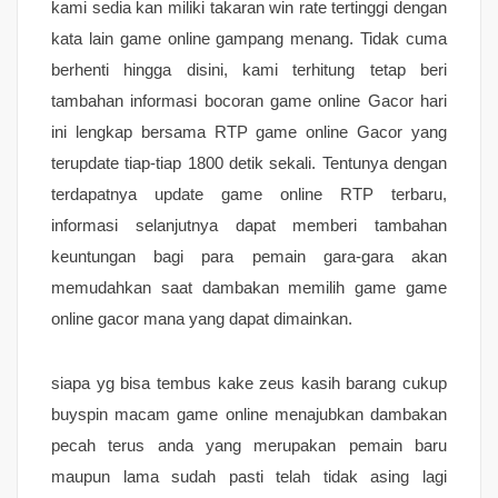
kami sedia kan miliki takaran win rate tertinggi dengan
kata lain game online gampang menang. Tidak cuma
berhenti hingga disini, kami terhitung tetap beri
tambahan informasi bocoran game online Gacor hari
ini lengkap bersama RTP game online Gacor yang
terupdate tiap-tiap 1800 detik sekali. Tentunya dengan
terdapatnya update game online RTP terbaru,
informasi selanjutnya dapat memberi tambahan
keuntungan bagi para pemain gara-gara akan
memudahkan saat dambakan memilih game game
online gacor mana yang dapat dimainkan.
siapa yg bisa tembus kake zeus kasih barang cukup
buyspin macam game online menajubkan dambakan
pecah terus anda yang merupakan pemain baru
maupun lama sudah pasti telah tidak asing lagi