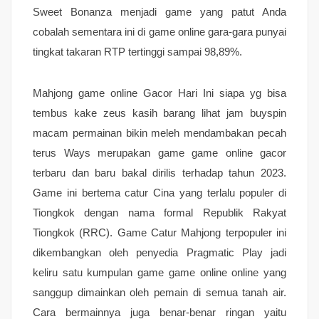
Sweet Bonanza menjadi game yang patut Anda
cobalah sementara ini di game online gara-gara punyai
tingkat takaran RTP tertinggi sampai 98,89%.
Mahjong game online Gacor Hari Ini siapa yg bisa
tembus kake zeus kasih barang lihat jam buyspin
macam permainan bikin meleh mendambakan pecah
terus Ways merupakan game game online gacor
terbaru dan baru bakal dirilis terhadap tahun 2023.
Game ini bertema catur Cina yang terlalu populer di
Tiongkok dengan nama formal Republik Rakyat
Tiongkok (RRC). Game Catur Mahjong terpopuler ini
dikembangkan oleh penyedia Pragmatic Play jadi
keliru satu kumpulan game game online online yang
sanggup dimainkan oleh pemain di semua tanah air.
Cara bermainnya juga benar-benar ringan yaitu