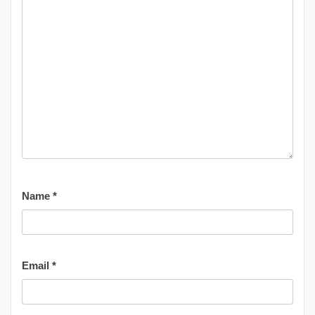
Name
*
Email
*