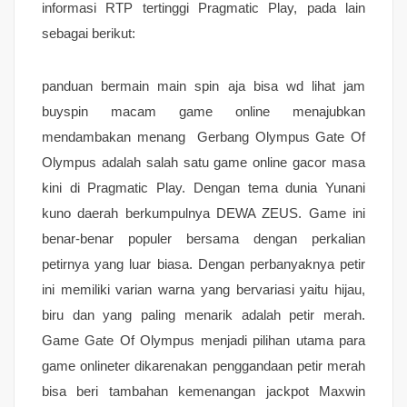
informasi RTP tertinggi Pragmatic Play, pada lain
sebagai berikut:
panduan bermain main spin aja bisa wd lihat jam
buyspin macam game online menajubkan
mendambakan menang Gerbang Olympus Gate Of
Olympus adalah salah satu game online gacor masa
kini di Pragmatic Play. Dengan tema dunia Yunani
kuno daerah berkumpulnya DEWA ZEUS. Game ini
benar-benar populer bersama dengan perkalian
petirnya yang luar biasa. Dengan perbanyaknya petir
ini memiliki varian warna yang bervariasi yaitu hijau,
biru dan yang paling menarik adalah petir merah.
Game Gate Of Olympus menjadi pilihan utama para
game onlineter dikarenakan penggandaan petir merah
bisa beri tambahan kemenangan jackpot Maxwin