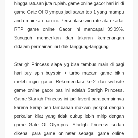
hingga ratusan juta rupiah. game online gacor hari ini di
game Gate Of Olympus jadi saran top 1 yang mampu
anda mainkan hari ini. Persentase win rate atau kadar
RTP game online Gacor ini mencapai 99,99%.
Sungguh mengerikan dan takaran kemenangan
didalam permainan ini tidak tanggung-tanggung.
Starligh Princess siapa yg bisa tembus main di pagi
hari buy spin buyspin + turbo macam game bikin
meleh ingin gacor Rekomendasi ke-2 dari website
game online gacor pas ini adalah Starligh Princess.
Game Starligh Princess ini jadi favorit para pemainnya
karena kerap beri tambahan maxwin jackpot dengan
perkalian kilat yang tidak cukup lebih mirip dengan
game Gate Of Olympus. Starligh Princess sudah
dikenal para game onlineter sebagai game online