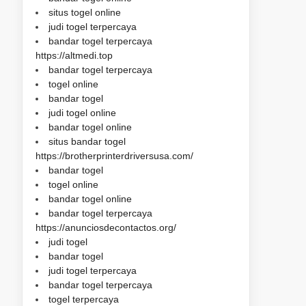
situs togel online
judi togel terpercaya
bandar togel terpercaya
https://altmedi.top
bandar togel terpercaya
togel online
bandar togel
judi togel online
bandar togel online
situs bandar togel
https://brotherprinterdriversusa.com/
bandar togel
togel online
bandar togel online
bandar togel terpercaya
https://anunciosdecontactos.org/
judi togel
bandar togel
judi togel terpercaya
bandar togel terpercaya
togel terpercaya