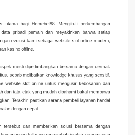
as utama bagi Homebet88. Mengikuti perkembangan
 data pribadi pemain dan meyakinkan bahwa setiap
gan evolusi kami sebagai website slot online modern,
n kasino offline.
atu aspek mesti dipertimbangkan bersama dengan cermat.
tus, sebab melibatkan knowledge khusus yang sensitif.
 website slot online untuk mengusir kebosanan dari
ah dan tata letak yang mudah dipahami bakal membawa
an. Terakhir, pastikan sarana pembeli layanan handal
oalan dengan cepat.
or tersebut dan memberikan solusi bersama dengan
ma kemenangan full yang menambah jumlah kemenangan