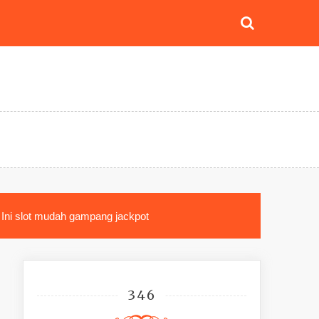
 Ini slot mudah gampang jackpot
346