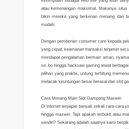
kesimpulan sebagai web site yang lebih ba
atau kemenangan maksimal. Makanya situs slo
bikin mereka yang berkenan menang dan b
mudah.
Dengan pemberian costumer care kepada pela
yang cepat, keamanan transaksi terjamin secu
mendapat pengalaman bermain aman, nyaman 
sic bo hingga hacksaw gaming lewat berbagai
pilihan yang praktis, untung terhitung meme
melacak keuntungan besar berasal dari slot g
Cara Menang Main Slot Gampang Maxwin
Di Internet terpapar banyak sekali cara-cara y
hingga maxwin. Tapi apakah terbukti atau mal
sendiri? Sekarang adalah saatnya kami berpikir 