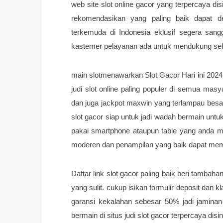
web site slot online gacor yang terpercaya dis
rekomendasikan yang paling baik dapat de
terkemuda di Indonesia eklusif segera sangg
kastemer pelayanan ada untuk mendukung selur
main slotmenawarkan Slot Gacor Hari ini 2024
judi slot online paling populer di semua mas
dan juga jackpot maxwin yang terlampau besar 
slot gacor siap untuk jadi wadah bermain unt
pakai smartphone ataupun table yang anda mili
moderen dan penampilan yang baik dapat mem
Daftar link slot gacor paling baik beri tamba
yang sulit. cukup isikan formulir deposit dan 
garansi kekalahan sebesar 50% jadi jamina
bermain di situs judi slot gacor terpercaya di