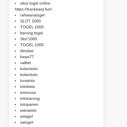
situs togel online
https://trackeasy.fun/
rahwanatogel
SLOT 1000
TOGEL 1000
barong togel
Slot 1000
TOGEL 1000
dinobet
kawa77
valbet
kolamtoto
kolamtoto
tunatoto
totobeta
totonusa
totobarong
totopanen
wanatoto
asiagol
satugol