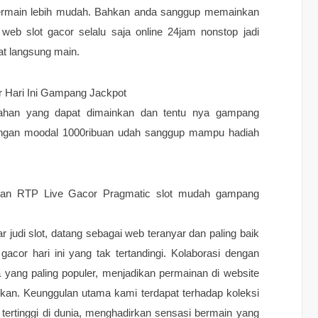
ermain lebih mudah. Bahkan anda sanggup memainkan
 web slot gacor selalu saja online 24jam nonstop jadi
t langsung main.
r Hari Ini Gampang Jackpot
bahan yang dapat dimainkan dan tentu nya gampang
engan moodal 1000ribuan udah sanggup mampu hadiah
oran RTP Live Gacor Pragmatic slot mudah gampang
 judi slot, datang sebagai web teranyar dan paling baik
cor hari ini yang tak tertandingi. Kolaborasi dengan
a yang paling populer, menjadikan permainan di website
gkan. Keunggulan utama kami terdapat terhadap koleksi
 tertinggi di dunia, menghadirkan sensasi bermain yang