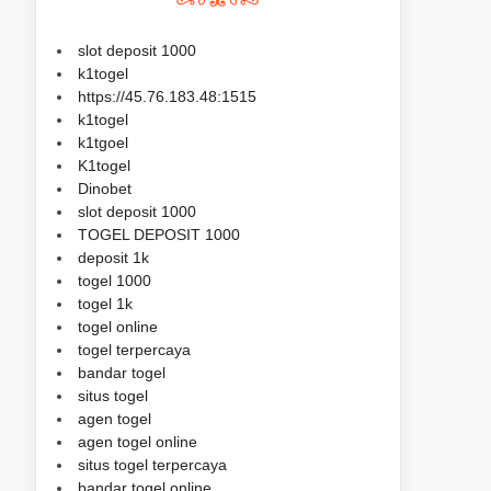
slot deposit 1000
k1togel
https://45.76.183.48:1515
k1togel
k1tgoel
K1togel
Dinobet
slot deposit 1000
TOGEL DEPOSIT 1000
deposit 1k
togel 1000
togel 1k
togel online
togel terpercaya
bandar togel
situs togel
agen togel
agen togel online
situs togel terpercaya
bandar togel online