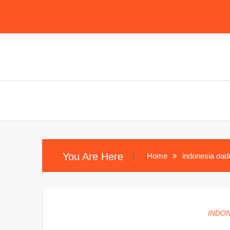
Skip
to
content
You Are Here
Home
indonesia dad
INDON