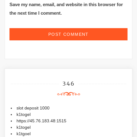
Save my name, email, and website in this browser for
the next time I comment.
346
slot deposit 1000
k1togel
https://45.76.183.48:1515
k1togel
k1tgoel