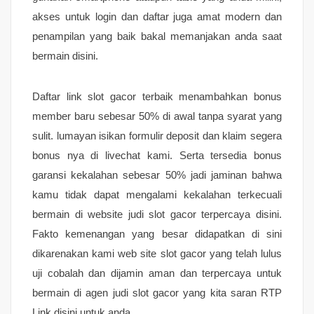
akses untuk login dan daftar juga amat modern dan
penampilan yang baik bakal memanjakan anda saat
bermain disini.
Daftar link slot gacor terbaik menambahkan bonus
member baru sebesar 50% di awal tanpa syarat yang
sulit. lumayan isikan formulir deposit dan klaim segera
bonus nya di livechat kami. Serta tersedia bonus
garansi kekalahan sebesar 50% jadi jaminan bahwa
kamu tidak dapat mengalami kekalahan terkecuali
bermain di website judi slot gacor terpercaya disini.
Fakto kemenangan yang besar didapatkan di sini
dikarenakan kami web site slot gacor yang telah lulus
uji cobalah dan dijamin aman dan terpercaya untuk
bermain di agen judi slot gacor yang kita saran RTP
Link disini untuk anda.