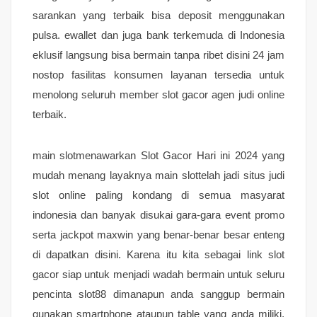
sarankan yang terbaik bisa deposit menggunakan
pulsa. ewallet dan juga bank terkemuda di Indonesia
eklusif langsung bisa bermain tanpa ribet disini 24 jam
nostop fasilitas konsumen layanan tersedia untuk
menolong seluruh member slot gacor agen judi online
terbaik.
main slotmenawarkan Slot Gacor Hari ini 2024 yang
mudah menang layaknya main slottelah jadi situs judi
slot online paling kondang di semua masyarat
indonesia dan banyak disukai gara-gara event promo
serta jackpot maxwin yang benar-benar besar enteng
di dapatkan disini. Karena itu kita sebagai link slot
gacor siap untuk menjadi wadah bermain untuk seluru
pencinta slot88 dimanapun anda sanggup bermain
gunakan smartphone ataupun table yang anda miliki,