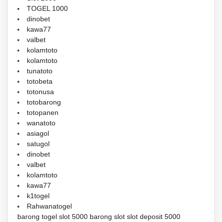
TOGEL 1000
dinobet
kawa77
valbet
kolamtoto
kolamtoto
tunatoto
totobeta
totonusa
totobarong
totopanen
wanatoto
asiagol
satugol
dinobet
valbet
kolamtoto
kawa77
k1togel
Rahwanatogel
barong togel
slot 5000
barong slot
slot deposit 5000