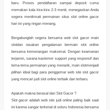
baru. Proses pendaftaran sampai deposit cuma
memakan kala kira-kira 2-3 menit, menegaskan Anda
segera menikmati permainan situs slot online gacor
hari ini yang ringan menang.
Bergabunglah segera bersama web slot gacor main
slotdan rasakan pengalaman bermain slot online
bersama kemenangan maksimal. Dengan keamanan
terjamin, sarana kastemer support yang responsif dan
tema-tema permainan yang menarik, main slotmenjadi
pilihan ideal bagi para penggemar web site slot gacor
yang mencari judi slot online terbaik dan terbaru.
Apakah makna berasal dari Slot Gacor ?
Slot gacor adalah web site judi online paling baik saat
ini karena sangar terkenal di seluru Indonesia bersama