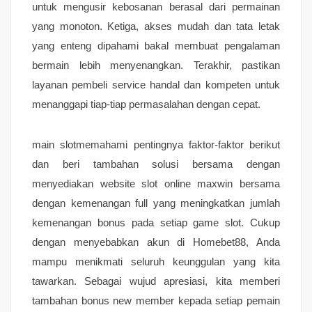
untuk mengusir kebosanan berasal dari permainan
yang monoton. Ketiga, akses mudah dan tata letak
yang enteng dipahami bakal membuat pengalaman
bermain lebih menyenangkan. Terakhir, pastikan
layanan pembeli service handal dan kompeten untuk
menanggapi tiap-tiap permasalahan dengan cepat.
main slotmemahami pentingnya faktor-faktor berikut
dan beri tambahan solusi bersama dengan
menyediakan website slot online maxwin bersama
dengan kemenangan full yang meningkatkan jumlah
kemenangan bonus pada setiap game slot. Cukup
dengan menyebabkan akun di Homebet88, Anda
mampu menikmati seluruh keunggulan yang kita
tawarkan. Sebagai wujud apresiasi, kita memberi
tambahan bonus new member kepada setiap pemain