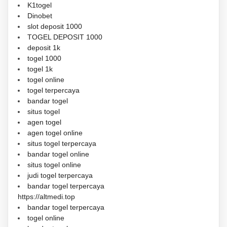
K1togel
Dinobet
slot deposit 1000
TOGEL DEPOSIT 1000
deposit 1k
togel 1000
togel 1k
togel online
togel terpercaya
bandar togel
situs togel
agen togel
agen togel online
situs togel terpercaya
bandar togel online
situs togel online
judi togel terpercaya
bandar togel terpercaya
https://altmedi.top
bandar togel terpercaya
togel online