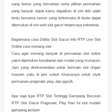
yang bonus yang bervariasi serta pilihan permainan
yang banyak dapat kamu dapatkan di sini dah udah
tentu bersama server yang terkemuka di dunia dapat
ditemukan di sini web slot gacor terpercaya indonesia.
Bagaimana cara Daftar Slot Gacor Info RTP Live Slot
Online cara menang slot
Cara agar menang banyak di permainan slot online
yakni diperlukan kesabaran dan modal yang mumpuni.
Jam yang direkomendasi untuk bermain slot ringan
maxwin yaitu di jam subuh khususnya untuk style
permainan pragmatic play, dan pgsoft.
Apa saja type RTP Slot Tertinggi Gampang Bocoran
RTP Slot Gacor Pragmatic Play Hari Ini slot mudah
gampang jackpot