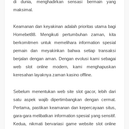
di dunia, menghadirkan sensasi bermain yang
maksimal.
Keamanan dan keyakinan adalah prioritas utama bagi
Homebet88. Mengikuti pertumbuhan zaman, kita
berkomitmen untuk memelihara information spesial
pemain dan meyakinkan bahwa setiap transaksi
berjalan dengan aman. Dengan evolusi kami sebagai
web slot online modern, kami menghapuskan
keresahan layaknya zaman kasino offline.
Sebelum menentukan web site slot gacor, lebih dari
satu aspek wajib dipertimbangkan dengan cermat.
Pertama, pastikan keamanan dan kepercayaan situs,
gara-gara melibatkan information spesial yang sensitif.
Kedua, nikmati bervariasi game website slot online