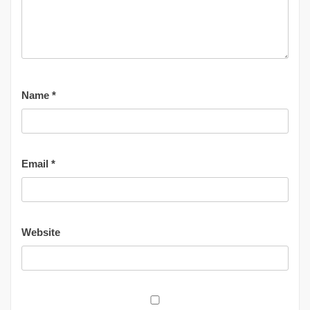
Name
*
Email
*
Website