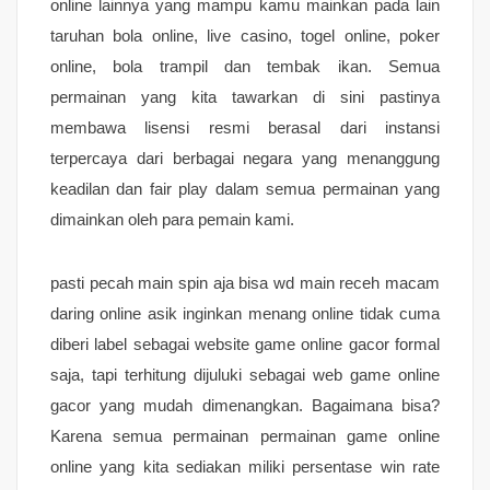
online lainnya yang mampu kamu mainkan pada lain
taruhan bola online, live casino, togel online, poker
online, bola trampil dan tembak ikan. Semua
permainan yang kita tawarkan di sini pastinya
membawa lisensi resmi berasal dari instansi
terpercaya dari berbagai negara yang menanggung
keadilan dan fair play dalam semua permainan yang
dimainkan oleh para pemain kami.
pasti pecah main spin aja bisa wd main receh macam
daring online asik inginkan menang online tidak cuma
diberi label sebagai website game online gacor formal
saja, tapi terhitung dijuluki sebagai web game online
gacor yang mudah dimenangkan. Bagaimana bisa?
Karena semua permainan permainan game online
online yang kita sediakan miliki persentase win rate