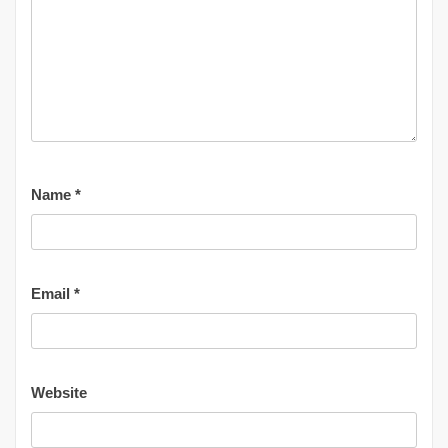
Name
*
Email
*
Website