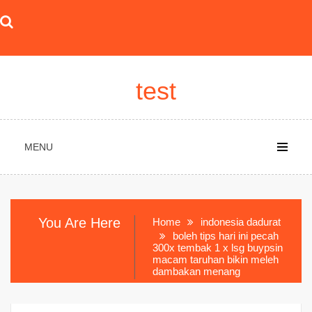
Skip
to
content
test
MENU
You Are Here
Home
indonesia dadurat
boleh tips hari ini pecah
300x tembak 1 x lsg buypsin
macam taruhan bikin meleh
dambakan menang