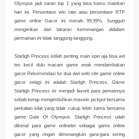
Olympus jadi saran top 1 yang bisa kamu mainkan
hari ini. Persentase win rate atau persentase RTP
game online Gacor ini meraih 99,99%. Sungguh
mengerikan dan takaran kemenangan didalam
permainan ini tidak tanggung-tanggung.
Starligh Princess istilah penting main spin aja bisa wd
tes kecil dulu macam game enak mendambakan
gacor Rekomendasi ke dua dari web site game online
gacor selagi ini adalah Starligh Princess. Game
Starligh Princess ini menjadi favorit para pemainnya
sebab kerap mengimbuhkan maxwin jackpot bersama
perkalian kilat yang tidak cukup lebih sama bersama
game Gate Of Olympus. Starligh Princess udah
dikenal para game onlineter sebagai game online
gacor yang ringan dimenangkan gara-gara sering