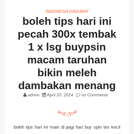
INDONESIA DADURAT
boleh tips hari ini
pecah 300x tembak
1 x lsg buypsin
macam taruhan
bikin meleh
dambakan menang
admin
April 20, 2024
no Comments
boleh tips hari ini main di pagi hari buy spin tes kecil