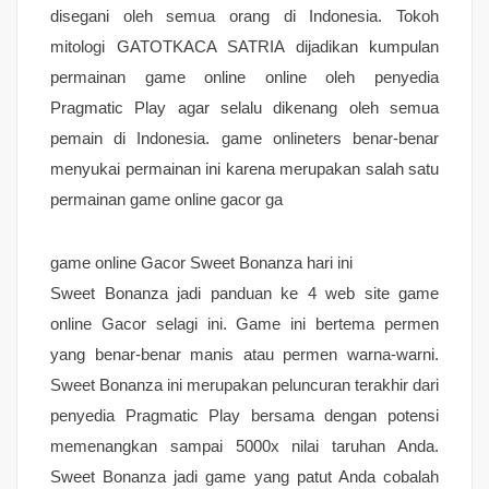
disegani oleh semua orang di Indonesia. Tokoh
mitologi GATOTKACA SATRIA dijadikan kumpulan
permainan game online online oleh penyedia
Pragmatic Play agar selalu dikenang oleh semua
pemain di Indonesia. game onlineters benar-benar
menyukai permainan ini karena merupakan salah satu
permainan game online gacor ga
game online Gacor Sweet Bonanza hari ini
Sweet Bonanza jadi panduan ke 4 web site game
online Gacor selagi ini. Game ini bertema permen
yang benar-benar manis atau permen warna-warni.
Sweet Bonanza ini merupakan peluncuran terakhir dari
penyedia Pragmatic Play bersama dengan potensi
memenangkan sampai 5000x nilai taruhan Anda.
Sweet Bonanza jadi game yang patut Anda cobalah