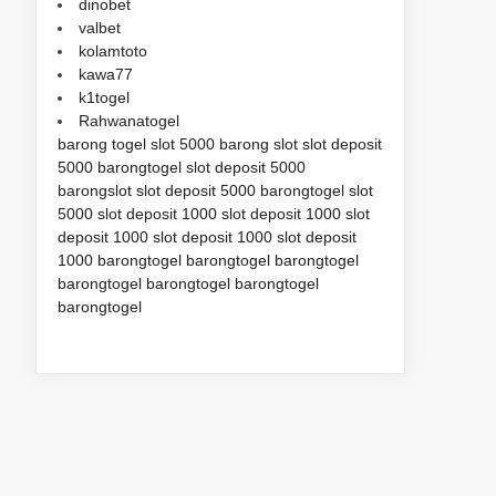
dinobet
valbet
kolamtoto
kawa77
k1togel
Rahwanatogel
barong togel
slot 5000
barong slot
slot deposit
5000
barongtogel
slot deposit 5000
barongslot
slot deposit 5000
barongtogel
slot
5000
slot deposit 1000
slot deposit 1000
slot
deposit 1000
slot deposit 1000
slot deposit
1000
barongtogel
barongtogel
barongtogel
barongtogel
barongtogel
barongtogel
barongtogel