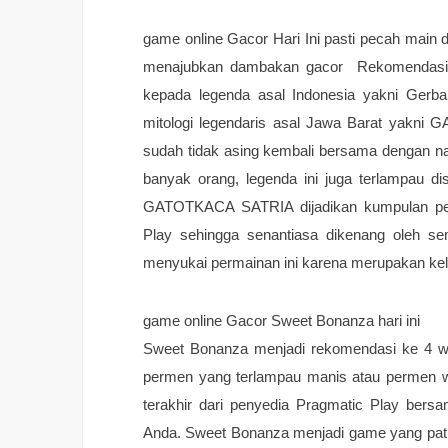
game online Gacor Hari Ini pasti pecah main 
menajubkan dambakan gacor Rekomendasi we
kepada legenda asal Indonesia yakni Gerban
mitologi legendaris asal Jawa Barat yakni
sudah tidak asing kembali bersama dengan na
banyak orang, legenda ini juga terlampau dis
GATOTKACA SATRIA dijadikan kumpulan perm
Play sehingga senantiasa dikenang oleh se
menyukai permainan ini karena merupakan kel
game online Gacor Sweet Bonanza hari ini
Sweet Bonanza menjadi rekomendasi ke 4 we
permen yang terlampau manis atau permen w
terakhir dari penyedia Pragmatic Play ber
Anda. Sweet Bonanza menjadi game yang patu