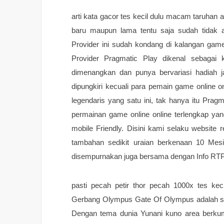
arti kata gacor tes kecil dulu macam taruha
baru maupun lama tentu saja sudah tidak 
Provider ini sudah kondang di kalangan game 
Provider Pragmatic Play dikenal sebagai 
dimenangkan dan punya bervariasi hadiah 
dipungkiri kecuali para pemain game online o
legendaris yang satu ini, tak hanya itu Prag
permainan game online online terlengkap ya
mobile Friendly. Disini kami selaku website
tambahan sedikit uraian berkenaan 10 Mes
disempurnakan juga bersama dengan Info RTP te
pasti pecah petir thor pecah 1000x tes k
Gerbang Olympus Gate Of Olympus adalah sala
Dengan tema dunia Yunani kuno area berk