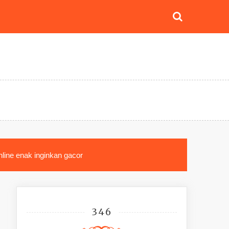
line enak inginkan gacor
346