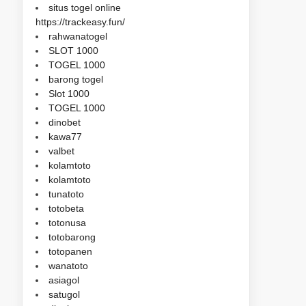
situs togel online
https://trackeasy.fun/
rahwanatogel
SLOT 1000
TOGEL 1000
barong togel
Slot 1000
TOGEL 1000
dinobet
kawa77
valbet
kolamtoto
kolamtoto
tunatoto
totobeta
totonusa
totobarong
totopanen
wanatoto
asiagol
satugol