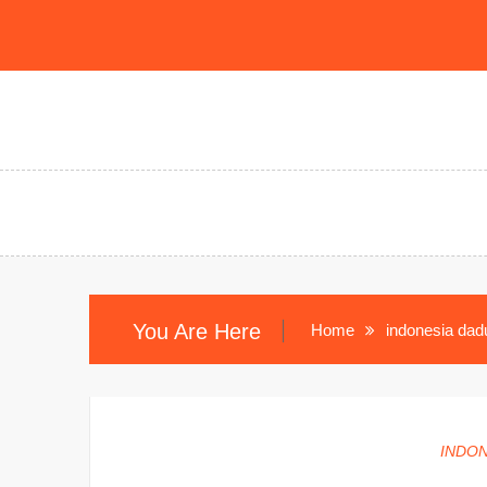
Skip
to
content
You Are Here
Home
indonesia dad
INDON