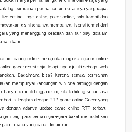
. Bukan hanya permainan game online online saja yang
ak lagi permainan permainan online lainnya yang dapat
live casino, togel online, poker online, bola trampil dan
warkan disini tentunya mempunyai lisensi formal dari
egara yang menanggung keadilan dan fair play didalam
emain kami.
acam daring online menajubkan inginkan gacor online
online gacor resmi saja, tetapi juga dijuluki sebagai web
nangkan. Bagaimana bisa? Karena semua permainan
iakan mempunyai kandungan win rate tertinggi dengan
hanya berhenti hingga disini, kita terhitung senantiasa
 hari ini lengkap dengan RTP game online Gacor yang
tunya dengan adanya update game online RTP terbaru,
tungan bagi para pemain gara-gara bakal memudahkan
 gacor mana yang dapat dimainkan.