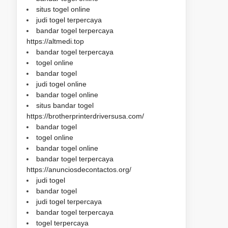
situs togel online
judi togel terpercaya
bandar togel terpercaya
https://altmedi.top
bandar togel terpercaya
togel online
bandar togel
judi togel online
bandar togel online
situs bandar togel
https://brotherprinterdriversusa.com/
bandar togel
togel online
bandar togel online
bandar togel terpercaya
https://anunciosdecontactos.org/
judi togel
bandar togel
judi togel terpercaya
bandar togel terpercaya
togel terpercaya