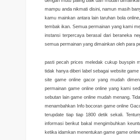
dengan mutu paling baik dan mudah dimainkan
mampu anda nikmati disini, namun masih bany
kamu mainkan antara lain taruhan bola online, 
tembak ikan. Semua permainan yang kami mena
instansi terpercaya berasal dari beraneka n
semua permainan yang dimainkan oleh para p
pasti pecah prices meledak cukup buyspin m
tidak hanya diberi label sebagai website game 
site game online gacor yang mudah dime
permainan game online online yang kami sed
sebutan lain game online mudah menang. Tidak 
menambahkan Info bocoran game online Gacor
terupdate tiap tiap 1800 detik sekali. Ten
informasi berikut bakal mengimbuhkan keun
ketika idamkan menentukan game game online