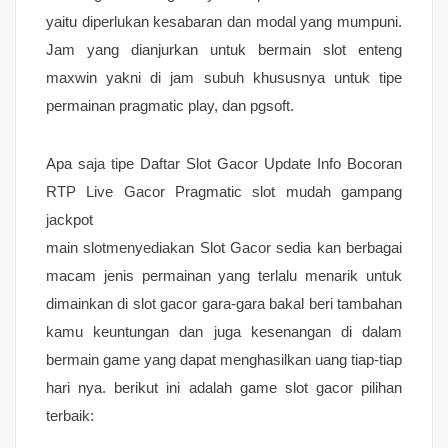
yaitu diperlukan kesabaran dan modal yang mumpuni.
Jam yang dianjurkan untuk bermain slot enteng
maxwin yakni di jam subuh khususnya untuk tipe
permainan pragmatic play, dan pgsoft.
Apa saja tipe Daftar Slot Gacor Update Info Bocoran
RTP Live Gacor Pragmatic slot mudah gampang
jackpot
main slotmenyediakan Slot Gacor sedia kan berbagai
macam jenis permainan yang terlalu menarik untuk
dimainkan di slot gacor gara-gara bakal beri tambahan
kamu keuntungan dan juga kesenangan di dalam
bermain game yang dapat menghasilkan uang tiap-tiap
hari nya. berikut ini adalah game slot gacor pilihan
terbaik: