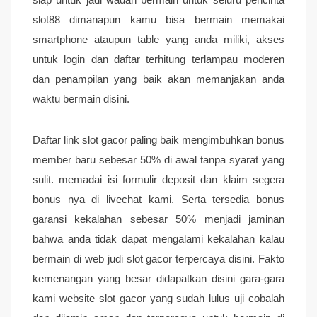
slot88 dimanapun kamu bisa bermain memakai
smartphone ataupun table yang anda miliki, akses
untuk login dan daftar terhitung terlampau moderen
dan penampilan yang baik akan memanjakan anda
waktu bermain disini.
Daftar link slot gacor paling baik mengimbuhkan bonus
member baru sebesar 50% di awal tanpa syarat yang
sulit. memadai isi formulir deposit dan klaim segera
bonus nya di livechat kami. Serta tersedia bonus
garansi kekalahan sebesar 50% menjadi jaminan
bahwa anda tidak dapat mengalami kekalahan kalau
bermain di web judi slot gacor terpercaya disini. Fakto
kemenangan yang besar didapatkan disini gara-gara
kami website slot gacor yang sudah lulus uji cobalah