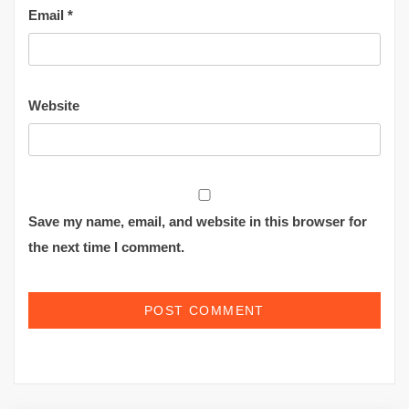
Email
*
Website
Save my name, email, and website in this browser for
the next time I comment.