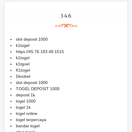
346
slot deposit 1000
k1togel
https://45.76.183.48:1515
k1togel
k1tgoel
K1togel
Dinobet
slot deposit 1000
TOGEL DEPOSIT 1000
deposit 1k
togel 1000
togel 1k
togel online
togel terpercaya
bandar togel