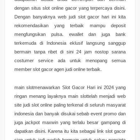
dengan situs slot online gacor yang terpercaya disini.
Dengan banyaknya web judi slot gacor hari ini kita
rekomendasikan yang terbaik mampu deposit
mengfungsikan pulsa. ewallet dan juga bank
terkemuda di Indonesia eklusif langsung sanggup
bermain tanpa ribet di sini 24 jam nostop sarana
costumer service ada untuk menopang semua
member slot gacor agen judi online terbaik.
main slotmenawarkan Slot Gacor Hari ini 2024 yang
ringan menang layaknya main slottelah menjadi web
site judi slot online paling terkenal di seluruh masyarat
indonesia dan banyak disukai sebab event promo dan
juga jackpot maxwin yang terlalu besar gampang di
dapatkan disini. Karena itu kita sebagai link slot gacor
siap untuk jadi wadah bermain untuk seluru pencinta