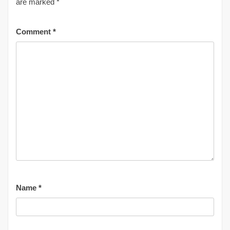
are marked
*
Comment
*
Name
*