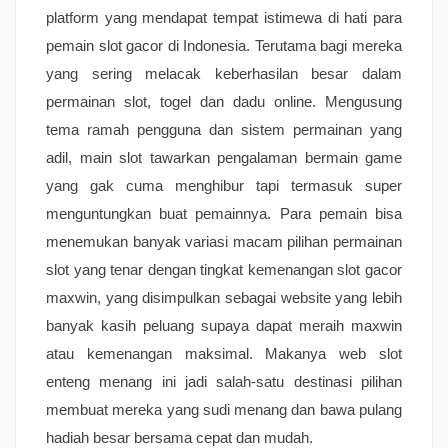
platform yang mendapat tempat istimewa di hati para
pemain slot gacor di Indonesia. Terutama bagi mereka
yang sering melacak keberhasilan besar dalam
permainan slot, togel dan dadu online. Mengusung
tema ramah pengguna dan sistem permainan yang
adil, main slot tawarkan pengalaman bermain game
yang gak cuma menghibur tapi termasuk super
menguntungkan buat pemainnya. Para pemain bisa
menemukan banyak variasi macam pilihan permainan
slot yang tenar dengan tingkat kemenangan slot gacor
maxwin, yang disimpulkan sebagai website yang lebih
banyak kasih peluang supaya dapat meraih maxwin
atau kemenangan maksimal. Makanya web slot
enteng menang ini jadi salah-satu destinasi pilihan
membuat mereka yang sudi menang dan bawa pulang
hadiah besar bersama cepat dan mudah.