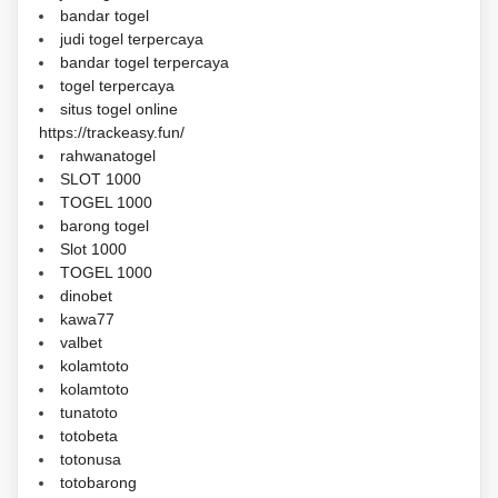
bandar togel
judi togel terpercaya
bandar togel terpercaya
togel terpercaya
situs togel online
https://trackeasy.fun/
rahwanatogel
SLOT 1000
TOGEL 1000
barong togel
Slot 1000
TOGEL 1000
dinobet
kawa77
valbet
kolamtoto
kolamtoto
tunatoto
totobeta
totonusa
totobarong