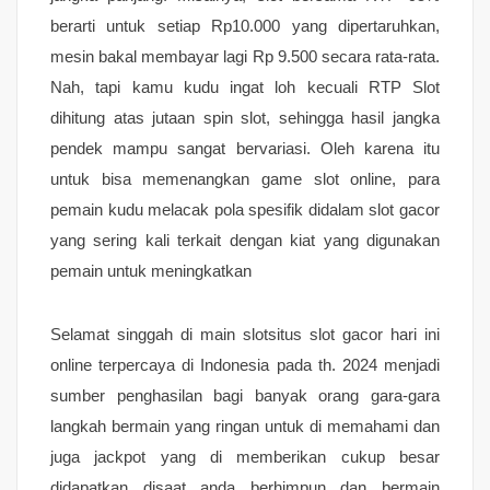
berarti untuk setiap Rp10.000 yang dipertaruhkan,
mesin bakal membayar lagi Rp 9.500 secara rata-rata.
Nah, tapi kamu kudu ingat loh kecuali RTP Slot
dihitung atas jutaan spin slot, sehingga hasil jangka
pendek mampu sangat bervariasi. Oleh karena itu
untuk bisa memenangkan game slot online, para
pemain kudu melacak pola spesifik didalam slot gacor
yang sering kali terkait dengan kiat yang digunakan
pemain untuk meningkatkan
Selamat singgah di main slotsitus slot gacor hari ini
online terpercaya di Indonesia pada th. 2024 menjadi
sumber penghasilan bagi banyak orang gara-gara
langkah bermain yang ringan untuk di memahami dan
juga jackpot yang di memberikan cukup besar
didapatkan disaat anda berhimpun dan bermain