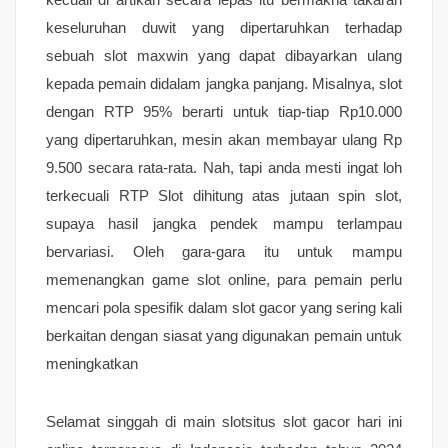
keseluruhan duwit yang dipertaruhkan terhadap
sebuah slot maxwin yang dapat dibayarkan ulang
kepada pemain didalam jangka panjang. Misalnya, slot
dengan RTP 95% berarti untuk tiap-tiap Rp10.000
yang dipertaruhkan, mesin akan membayar ulang Rp
9.500 secara rata-rata. Nah, tapi anda mesti ingat loh
terkecuali RTP Slot dihitung atas jutaan spin slot,
supaya hasil jangka pendek mampu terlampau
bervariasi. Oleh gara-gara itu untuk mampu
memenangkan game slot online, para pemain perlu
mencari pola spesifik dalam slot gacor yang sering kali
berkaitan dengan siasat yang digunakan pemain untuk
meningkatkan
Selamat singgah di main slotsitus slot gacor hari ini