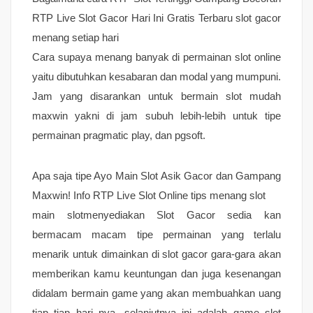
RTP Live Slot Gacor Hari Ini Gratis Terbaru slot gacor
menang setiap hari
Cara supaya menang banyak di permainan slot online
yaitu dibutuhkan kesabaran dan modal yang mumpuni.
Jam yang disarankan untuk bermain slot mudah
maxwin yakni di jam subuh lebih-lebih untuk tipe
permainan pragmatic play, dan pgsoft.
Apa saja tipe Ayo Main Slot Asik Gacor dan Gampang
Maxwin! Info RTP Live Slot Online tips menang slot
main slotmenyediakan Slot Gacor sedia kan
bermacam macam tipe permainan yang terlalu
menarik untuk dimainkan di slot gacor gara-gara akan
memberikan kamu keuntungan dan juga kesenangan
didalam bermain game yang akan membuahkan uang
tiap tiap hari nya. selanjutnya ini adalah game slot