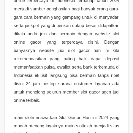
online terpercaya di Indonesia terhadap tahun 2024
menjadi sumber penghasilan bagi banyak orang gara-
gara cara bermain yang gampang untuk di menyadari
serta jackpot yang di berikan cukup besar didapatkan
dikala anda join dan bermain dengan website slot
online gacor yang terpercaya disini. Dengan
banyaknya website judi slot gacor hari ini kita
rekomendasikan yang paling baik dapat deposit
memanfaatkan pulsa. ewallet serta bank terkemuda di
Indonesia eklusif langsung bisa bermain tanpa ribet
disini 24 jam nostop sarana costumer layanan ada
untuk menolong seluruh member slot gacor agen judi
online terbaik.
main slotmenawarkan Slot Gacor Hari ini 2024 yang
mudah menang layaknya main slottelah menjadi situs