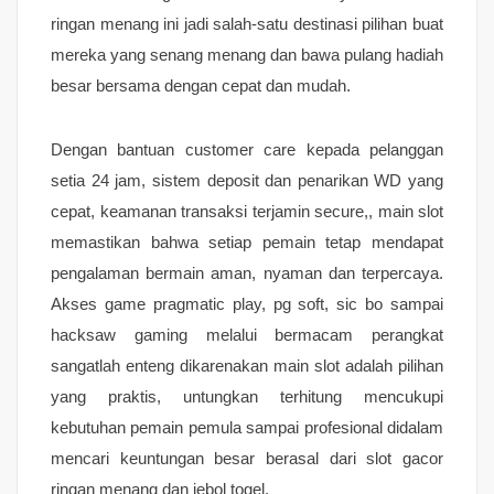
ringan menang ini jadi salah-satu destinasi pilihan buat
mereka yang senang menang dan bawa pulang hadiah
besar bersama dengan cepat dan mudah.
Dengan bantuan customer care kepada pelanggan
setia 24 jam, sistem deposit dan penarikan WD yang
cepat, keamanan transaksi terjamin secure,, main slot
memastikan bahwa setiap pemain tetap mendapat
pengalaman bermain aman, nyaman dan terpercaya.
Akses game pragmatic play, pg soft, sic bo sampai
hacksaw gaming melalui bermacam perangkat
sangatlah enteng dikarenakan main slot adalah pilihan
yang praktis, untungkan terhitung mencukupi
kebutuhan pemain pemula sampai profesional didalam
mencari keuntungan besar berasal dari slot gacor
ringan menang dan jebol togel.