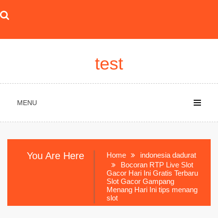
Skip
to
content
test
MENU
You Are Here
Home
indonesia dadurat
Bocoran RTP Live Slot
Gacor Hari Ini Gratis Terbaru
Slot Gacor Gampang
Menang Hari Ini tips menang
slot