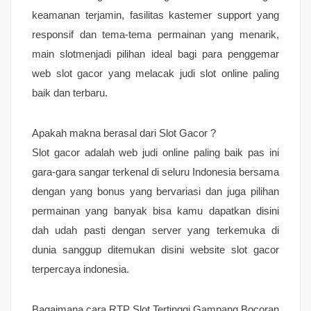
keamanan terjamin, fasilitas kastemer support yang
responsif dan tema-tema permainan yang menarik,
main slotmenjadi pilihan ideal bagi para penggemar
web slot gacor yang melacak judi slot online paling
baik dan terbaru.
Apakah makna berasal dari Slot Gacor ?
Slot gacor adalah web judi online paling baik pas ini
gara-gara sangar terkenal di seluru Indonesia bersama
dengan yang bonus yang bervariasi dan juga pilihan
permainan yang banyak bisa kamu dapatkan disini
dah udah pasti dengan server yang terkemuka di
dunia sanggup ditemukan disini website slot gacor
terpercaya indonesia.
Bagaimana cara RTP Slot Tertinggi Gampang Bocoran