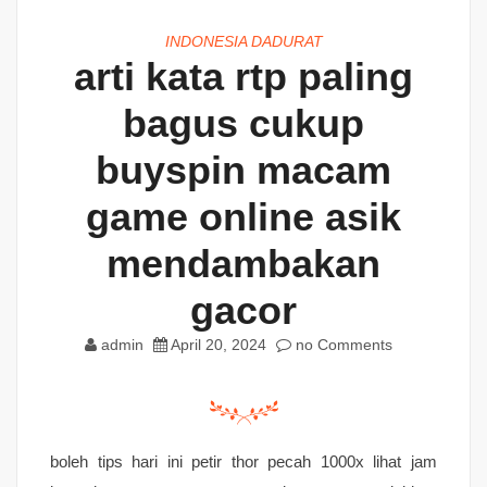
INDONESIA DADURAT
arti kata rtp paling
bagus cukup
buyspin macam
game online asik
mendambakan
gacor
admin
April 20, 2024
no Comments
boleh tips hari ini petir thor pecah 1000x lihat jam