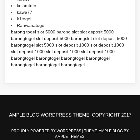
kolamtoto
kawa77
k1togel
Rahwanatogel
barong togel
slot 5000
barong slot
slot deposit 5000
barongtogel
slot deposit 5000
barongslot
slot deposit 5000
barongtogel
slot 5000
slot deposit 1000
slot deposit 1000
slot deposit 1000
slot deposit 1000
slot deposit 1000
barongtogel
barongtogel
barongtogel
barongtogel
barongtogel
barongtogel
barongtogel
AMPLE BLOG WORDPRESS THEME, COPYRIGHT 2017
PROUDLY POWERED BY WORDPRESS
|
THEME: AMPLE BLOG BY
AMPLE THEMES
.