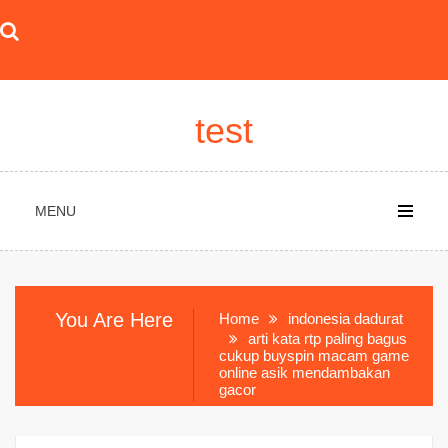
Skip
to
content
test
MENU
You Are Here
Home
indonesia dadurat
arti kata rtp paling bagus
cukup buyspin macam game
online asik mendambakan
gacor