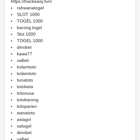
https://trackeasy.fun/
rahwanatogel
SLOT 1000
TOGEL 1000
barong togel
Slot 1000
TOGEL 1000
dinobet
kawa77
valbet
kolamtoto
kolamtoto
tunatoto
totobeta
totonusa
totobarong
totopanen
wanatoto
asiagol
satugol
dinobet
valbet