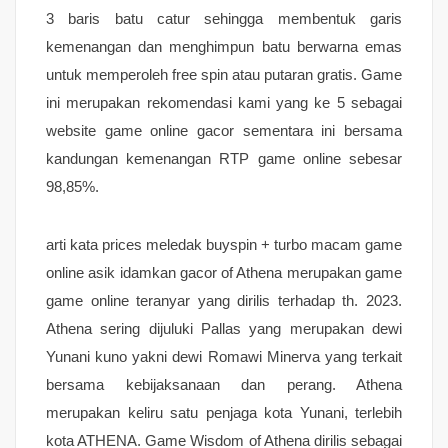
3 baris batu catur sehingga membentuk garis
kemenangan dan menghimpun batu berwarna emas
untuk memperoleh free spin atau putaran gratis. Game
ini merupakan rekomendasi kami yang ke 5 sebagai
website game online gacor sementara ini bersama
kandungan kemenangan RTP game online sebesar
98,85%.
arti kata prices meledak buyspin + turbo macam game
online asik idamkan gacor of Athena merupakan game
game online teranyar yang dirilis terhadap th. 2023.
Athena sering dijuluki Pallas yang merupakan dewi
Yunani kuno yakni dewi Romawi Minerva yang terkait
bersama kebijaksanaan dan perang. Athena
merupakan keliru satu penjaga kota Yunani, terlebih
kota ATHENA. Game Wisdom of Athena dirilis sebagai