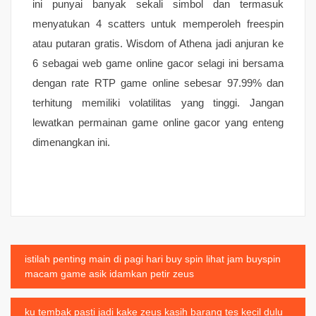
ini punyai banyak sekali simbol dan termasuk
menyatukan 4 scatters untuk memperoleh freespin
atau putaran gratis. Wisdom of Athena jadi anjuran ke
6 sebagai web game online gacor selagi ini bersama
dengan rate RTP game online sebesar 97.99% dan
terhitung memiliki volatilitas yang tinggi. Jangan
lewatkan permainan game online gacor yang enteng
dimenangkan ini.
Post
istilah penting main di pagi hari buy spin lihat jam buyspin
macam game asik idamkan petir zeus
navigation
ku tembak pasti jadi kake zeus kasih barang tes kecil dulu