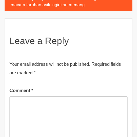
macam taruhan asik inginkan menang
Leave a Reply
Your email address will not be published.
Required fields
are marked
*
Comment
*