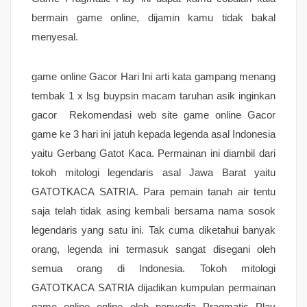
bermain game online, dijamin kamu tidak bakal
menyesal.
game online Gacor Hari Ini arti kata gampang menang
tembak 1 x lsg buypsin macam taruhan asik inginkan
gacor Rekomendasi web site game online Gacor
game ke 3 hari ini jatuh kepada legenda asal Indonesia
yaitu Gerbang Gatot Kaca. Permainan ini diambil dari
tokoh mitologi legendaris asal Jawa Barat yaitu
GATOTKACA SATRIA. Para pemain tanah air tentu
saja telah tidak asing kembali bersama nama sosok
legendaris yang satu ini. Tak cuma diketahui banyak
orang, legenda ini termasuk sangat disegani oleh
semua orang di Indonesia. Tokoh mitologi
GATOTKACA SATRIA dijadikan kumpulan permainan
game online online oleh penyedia Pragmatic Play