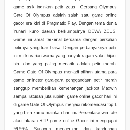
game asik inginkan petir zeus Gerbang Olympus
Gate Of Olympus adalah salah satu game online
gacor era kini di Pragmatic Play. Dengan tema dunia
Yunani kuno daerah berkumpulnya DEWA ZEUS.
Game ini amat terkenal bersama dengan perkalian
petirnya yang luar biasa. Dengan perbanyaknya petir
ini miliki varian warna yang banyak ragam yakni hijau,
biru dan yang paling menarik adalah petir merah.
Game Gate Of Olympus menjadi pilihan utama para
game onlineter gara-gara penggandaan petir merah
sanggup memberikan kemenangan jackpot Maxwin
sampai ratusan juta rupiah. game online gacor hari ini
di game Gate Of Olympus menjadi rekomendasi top 1
yang bisa kamu mainkan hari ini. Persentase win rate
atau takaran RTP game online Gacor ini menggapai
99,99%. Sungguh mengerikan dan kandungan