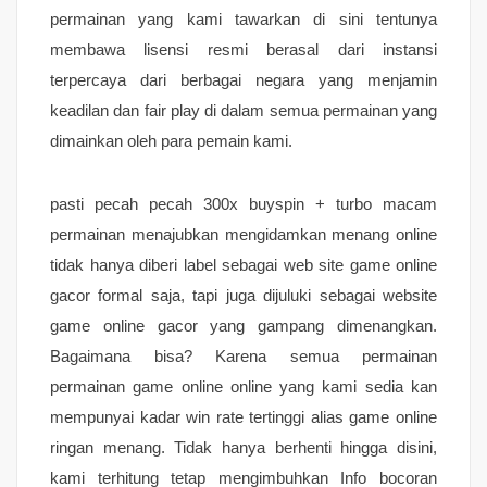
permainan yang kami tawarkan di sini tentunya
membawa lisensi resmi berasal dari instansi
terpercaya dari berbagai negara yang menjamin
keadilan dan fair play di dalam semua permainan yang
dimainkan oleh para pemain kami.
pasti pecah pecah 300x buyspin + turbo macam
permainan menajubkan mengidamkan menang online
tidak hanya diberi label sebagai web site game online
gacor formal saja, tapi juga dijuluki sebagai website
game online gacor yang gampang dimenangkan.
Bagaimana bisa? Karena semua permainan
permainan game online online yang kami sedia kan
mempunyai kadar win rate tertinggi alias game online
ringan menang. Tidak hanya berhenti hingga disini,
kami terhitung tetap mengimbuhkan Info bocoran