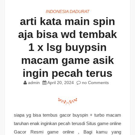
INDONESIA DADURAT
arti kata main spin
aja bisa wd tembak
1 x lsg buypsin
macam game asik
ingin pecah terus
admin
April 20, 2024
no Comments
siapa yg bisa tembus gacor buyspin + turbo macam
taruhan enak inginkan pecah terusdi Situs game online
Gacor Resmi game online , Bagi kamu yang