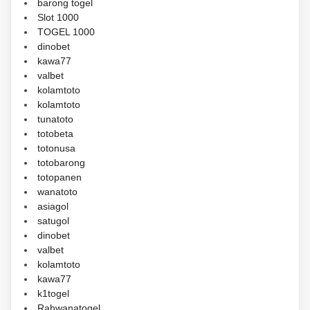
barong togel
Slot 1000
TOGEL 1000
dinobet
kawa77
valbet
kolamtoto
kolamtoto
tunatoto
totobeta
totonusa
totobarong
totopanen
wanatoto
asiagol
satugol
dinobet
valbet
kolamtoto
kawa77
k1togel
Rahwanatogel