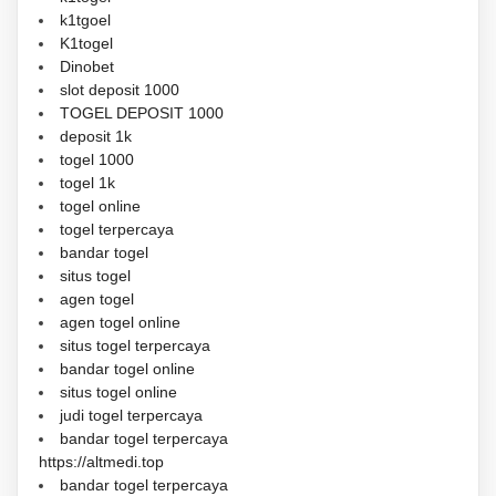
k1tgoel
K1togel
Dinobet
slot deposit 1000
TOGEL DEPOSIT 1000
deposit 1k
togel 1000
togel 1k
togel online
togel terpercaya
bandar togel
situs togel
agen togel
agen togel online
situs togel terpercaya
bandar togel online
situs togel online
judi togel terpercaya
bandar togel terpercaya
https://altmedi.top
bandar togel terpercaya