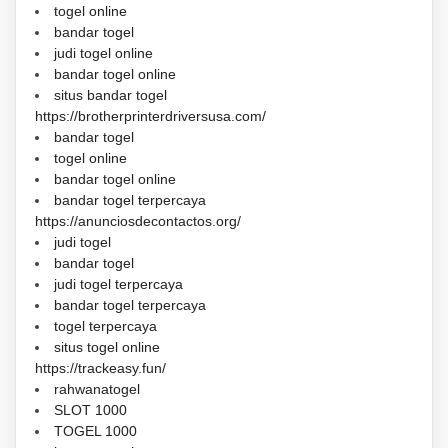
togel online
bandar togel
judi togel online
bandar togel online
situs bandar togel
https://brotherprinterdriversusa.com/
bandar togel
togel online
bandar togel online
bandar togel terpercaya
https://anunciosdecontactos.org/
judi togel
bandar togel
judi togel terpercaya
bandar togel terpercaya
togel terpercaya
situs togel online
https://trackeasy.fun/
rahwanatogel
SLOT 1000
TOGEL 1000