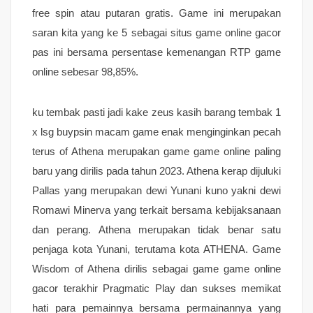
free spin atau putaran gratis. Game ini merupakan
saran kita yang ke 5 sebagai situs game online gacor
pas ini bersama persentase kemenangan RTP game
online sebesar 98,85%.
ku tembak pasti jadi kake zeus kasih barang tembak 1
x lsg buypsin macam game enak menginginkan pecah
terus of Athena merupakan game game online paling
baru yang dirilis pada tahun 2023. Athena kerap dijuluki
Pallas yang merupakan dewi Yunani kuno yakni dewi
Romawi Minerva yang terkait bersama kebijaksanaan
dan perang. Athena merupakan tidak benar satu
penjaga kota Yunani, terutama kota ATHENA. Game
Wisdom of Athena dirilis sebagai game game online
gacor terakhir Pragmatic Play dan sukses memikat
hati para pemainnya bersama permainannya yang