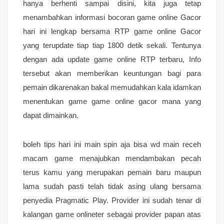
hanya berhenti sampai disini, kita juga tetap
menambahkan informasi bocoran game online Gacor
hari ini lengkap bersama RTP game online Gacor
yang terupdate tiap tiap 1800 detik sekali. Tentunya
dengan ada update game online RTP terbaru, Info
tersebut akan memberikan keuntungan bagi para
pemain dikarenakan bakal memudahkan kala idamkan
menentukan game game online gacor mana yang
dapat dimainkan.
boleh tips hari ini main spin aja bisa wd main receh
macam game menajubkan mendambakan pecah
terus kamu yang merupakan pemain baru maupun
lama sudah pasti telah tidak asing ulang bersama
penyedia Pragmatic Play. Provider ini sudah tenar di
kalangan game onlineter sebagai provider papan atas