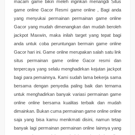
macam game bikin meleh inginkan menangdi Situs
game online Gacor Resmi game online , Bagi anda
yang menyukai permainan permainan game online
Gacor yang mudah dimenangkan dan mudah beroleh
jackpot Maxwin, maka inilah target yang tepat bagi
anda untuk coba peruntungan bermain game online
Gacor hari ini. Game online merupakan salah satu link
situs permainan game online Gacor resmi dan
terpercaya yang selalu menghadirkan kejutan jackpot
bagi para pemainnya. Kami sudah lama bekerja sama
bersama dengan penyedia paling baik dan ternama
untuk menghadirkan banyak variasi permainan game
online online bersama kualitas terbaik dan mudah
dimainkan. Bukan cuma permainan game online online
saja yang bisa kamu menikmati disini, namun tetap
banyak lagi permainan permainan online lainnya yang