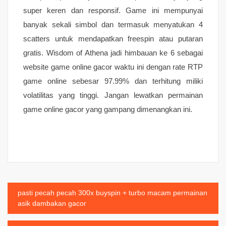
super keren dan responsif. Game ini mempunyai
banyak sekali simbol dan termasuk menyatukan 4
scatters untuk mendapatkan freespin atau putaran
gratis. Wisdom of Athena jadi himbauan ke 6 sebagai
website game online gacor waktu ini dengan rate RTP
game online sebesar 97.99% dan terhitung miliki
volatilitas yang tinggi. Jangan lewatkan permainan
game online gacor yang gampang dimenangkan ini.
Post
pasti pecah pecah 300x buyspin + turbo macam permainan
asik dambakan gacor
navigation